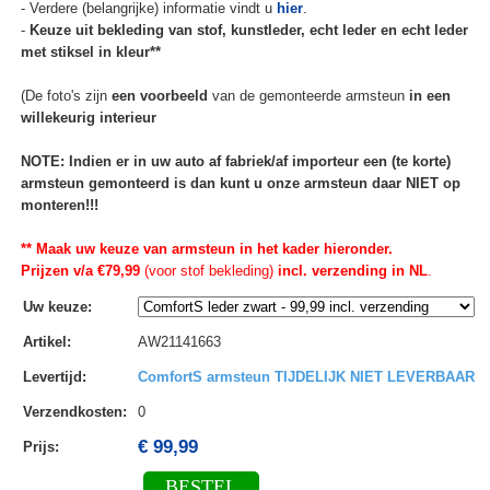
- Verdere (belangrijke) informatie vindt u
hier
.
-
Keuze uit bekleding van stof, kunstleder, echt leder en echt leder
met stiksel in kleur**
(De foto's zijn
een voorbeeld
van de gemonteerde armsteun
in een
willekeurig interieur
NOTE: Indien er in uw auto af fabriek/af importeur een (te korte)
armsteun gemonteerd is dan kunt u onze armsteun daar NIET op
monteren!!!
** Maak uw keuze van armsteun in het kader hieronder.
Prijzen v/a €79,99
(voor stof bekleding)
incl. verzending in NL
.
Uw keuze
:
Artikel
:
AW21141663
Levertijd
:
ComfortS armsteun TIJDELIJK NIET LEVERBAAR
Verzendkosten
:
0
€ 99,99
Prijs:
BESTEL