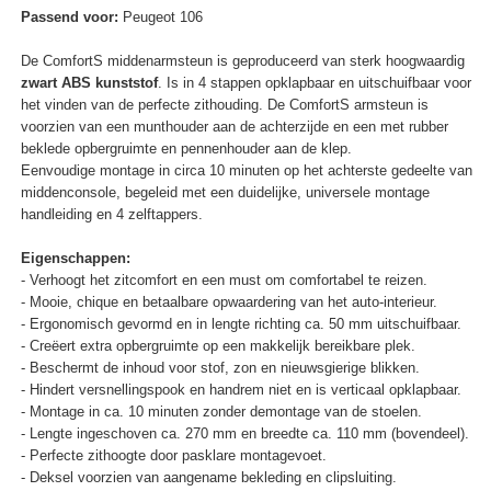
Passend voor:
Peugeot 106
De ComfortS middenarmsteun is geproduceerd van sterk hoogwaardig
zwart ABS kunststof
. Is in 4 stappen opklapbaar en uitschuifbaar voor
het vinden van de perfecte zithouding. De ComfortS armsteun is
voorzien van een munthouder aan de achterzijde en een met rubber
beklede opbergruimte en pennenhouder aan de klep.
Eenvoudige montage in circa 10 minuten op het achterste gedeelte van
middenconsole, begeleid met een duidelijke, universele montage
handleiding en 4 zelftappers.
Eigenschappen:
- Verhoogt het zitcomfort en een must om comfortabel te reizen.
- Mooie, chique en betaalbare opwaardering van het auto-interieur.
- Ergonomisch gevormd en in lengte richting ca. 50 mm uitschuifbaar.
- Creëert extra opbergruimte op een makkelijk bereikbare plek.
- Beschermt de inhoud voor stof, zon en nieuwsgierige blikken.
- Hindert versnellingspook en handrem niet en is verticaal opklapbaar.
- Montage in ca. 10 minuten zonder demontage van de stoelen.
- Lengte ingeschoven ca. 270 mm en breedte ca. 110 mm (bovendeel).
- Perfecte zithoogte door pasklare montagevoet.
- Deksel voorzien van aangename bekleding en clipsluiting.