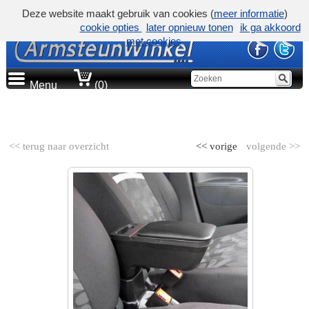
Deze website maakt gebruik van cookies (
meer informatie
)
cookie opties
later opnieuw tonen
ik ga akkoord
met cookies
Menu
(0)
AUTOMERK
<< terug naar overzicht
<< vorige
volgende >>