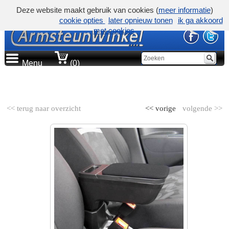
Deze website maakt gebruik van cookies (
meer informatie
)
cookie opties
later opnieuw tonen
ik ga akkoord
met cookies
Menu
(0)
AUTOMERK
<< terug naar overzicht
<< vorige
volgende >>