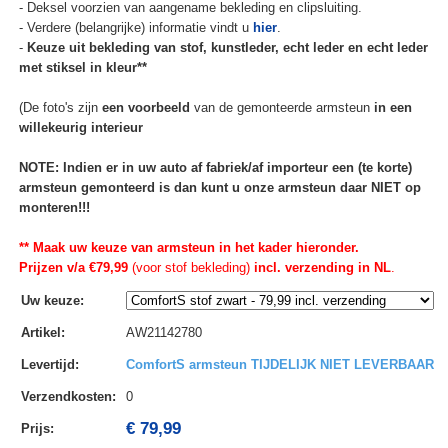
- Deksel voorzien van aangename bekleding en clipsluiting.
- Verdere (belangrijke) informatie vindt u
hier
.
-
Keuze uit bekleding van stof, kunstleder, echt leder en echt leder
met stiksel in kleur**
(De foto's zijn
een voorbeeld
van de gemonteerde armsteun
in een
willekeurig interieur
NOTE: Indien er in uw auto af fabriek/af importeur een (te korte)
armsteun gemonteerd is dan kunt u onze armsteun daar NIET op
monteren!!!
** Maak uw keuze van armsteun in het kader hieronder.
Prijzen v/a €79,99
(voor stof bekleding)
incl. verzending in NL
.
Uw keuze
:
Artikel
:
AW21142780
Levertijd
:
ComfortS armsteun TIJDELIJK NIET LEVERBAAR
Verzendkosten
:
0
€ 79,99
Prijs: