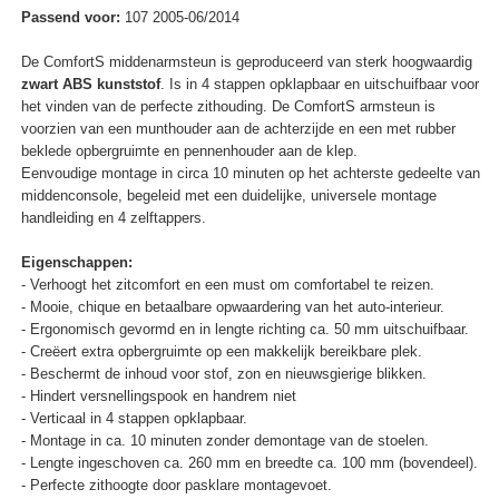
Passend voor:
107 2005-06/2014
De ComfortS middenarmsteun is geproduceerd van sterk hoogwaardig
zwart ABS kunststof
. Is in 4 stappen opklapbaar en uitschuifbaar voor
het vinden van de perfecte zithouding. De ComfortS armsteun is
voorzien van een munthouder aan de achterzijde en een met rubber
beklede opbergruimte en pennenhouder aan de klep.
Eenvoudige montage in circa 10 minuten op het achterste gedeelte van
middenconsole, begeleid met een duidelijke, universele montage
handleiding en 4 zelftappers.
Eigenschappen:
- Verhoogt het zitcomfort en een must om comfortabel te reizen.
- Mooie, chique en betaalbare opwaardering van het auto-interieur.
- Ergonomisch gevormd en in lengte richting ca. 50 mm uitschuifbaar.
- Creëert extra opbergruimte op een makkelijk bereikbare plek.
- Beschermt de inhoud voor stof, zon en nieuwsgierige blikken.
- Hindert versnellingspook en handrem niet
- Verticaal in 4 stappen opklapbaar.
- Montage in ca. 10 minuten zonder demontage van de stoelen.
- Lengte ingeschoven ca. 260 mm en breedte ca. 100 mm (bovendeel).
- Perfecte zithoogte door pasklare montagevoet.