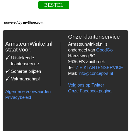
BESTEL
powered by
myShop.com
Onze klantenservice
ArmsteunWinkel.nl
Armsteunwinkel.nl is
staat voor:
onderdeel van
GoodGo
Hanzeweg 9C
Uitstekende
9636 HS Zuidbroek
klantenservice
Tel:
ZIE KLANTENSERVICE
Scherpe prijzen
Mail:
info@concept-s.nl
Vakmanschap!
Volg ons op Twitter
Onze Facebookpagina
Algemene voorwaarden
Privacybeleid