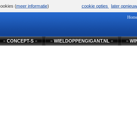
ookies (
meer informatie
)
cookie opties
later opnieu
Hom
»
CONCEPT-S
«
»
WIELDOPPENGIGANT.NL
«
»
WI