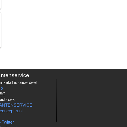
antenservice
nkel.nl is onderdeel
Go
 9C
uidbroek
LANTENSERVICE
concept-s.nl
 Twitter