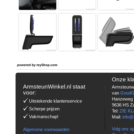
powered by
myShop.com
Onze kl
ArmsteunWinkel.nl staat
Armsteunwi
voor:
van
Good
Hanzeweg
Uitstekende klantenservice
9636 HS Z
Scherpe prijzen
Tel:
ZIE K
Vakmanschap!
Mail:
info@
Volg ons op
Algemene voorwaarden