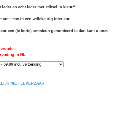
 leder en echt leder met stiksel in kleur**
e armsteun
in een willekeurig interieur
rteur een (te korte) armsteun gemonteerd is dan kunt u onze
ieronder.
rzending in NL
.
DELIJK NIET LEVERBAAR