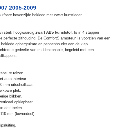
007 2005-2009
uifbare bovenzijde bekleed met zwart kunstleder.
an sterk hoogwaardig
zwart ABS kunststof
. Is in 4 stappen
de perfecte zithouding. De ComfortS armsteun is voorzien van een
r beklede opbergruimte en pennenhouder aan de klep.
chterste gedeelte van middenconsole, begeleid met een
elftappers.
abel te reizen.
t auto-interieur.
50 mm uitschuifbaar.
eikbare plek.
erige blikken.
erticaal opklapbaar.
n de stoelen.
 110 mm (bovendeel).
psluiting.