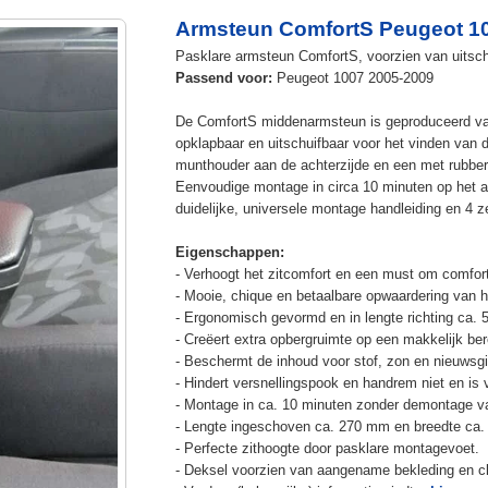
Armsteun ComfortS Peugeot 1
Pasklare armsteun ComfortS, voorzien van uitsch
Passend voor:
Peugeot 1007 2005-2009
De ComfortS middenarmsteun is geproduceerd v
opklapbaar en uitschuifbaar voor het vinden van 
munthouder aan de achterzijde en een met rubbe
Eenvoudige montage in circa 10 minuten op het a
duidelijke, universele montage handleiding en 4 z
Eigenschappen:
- Verhoogt het zitcomfort en een must om comfort
- Mooie, chique en betaalbare opwaardering van he
- Ergonomisch gevormd en in lengte richting ca. 
- Creëert extra opbergruimte op een makkelijk ber
- Beschermt de inhoud voor stof, zon en nieuwsgi
- Hindert versnellingspook en handrem niet en is v
- Montage in ca. 10 minuten zonder demontage va
- Lengte ingeschoven ca. 270 mm en breedte ca.
- Perfecte zithoogte door pasklare montagevoet.
- Deksel voorzien van aangename bekleding en cli