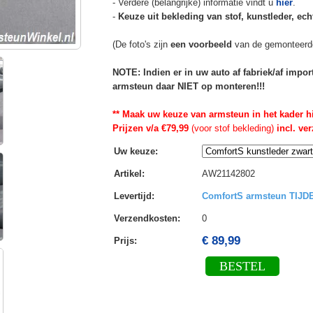
- Verdere (belangrijke) informatie vindt u
hier
.
-
Keuze uit bekleding van stof, kunstleder, echt
(De foto's zijn
een voorbeeld
van de gemonteerd
NOTE: Indien er in uw auto af fabriek/af impo
armsteun daar NIET op monteren!!!
** Maak uw keuze van armsteun in het kader h
Prijzen v/a €79,99
(voor stof bekleding)
incl. ve
Uw keuze
:
Artikel
:
AW21142802
Levertijd
:
ComfortS armsteun TIJ
Verzendkosten
:
0
€ 89,99
Prijs:
BESTEL