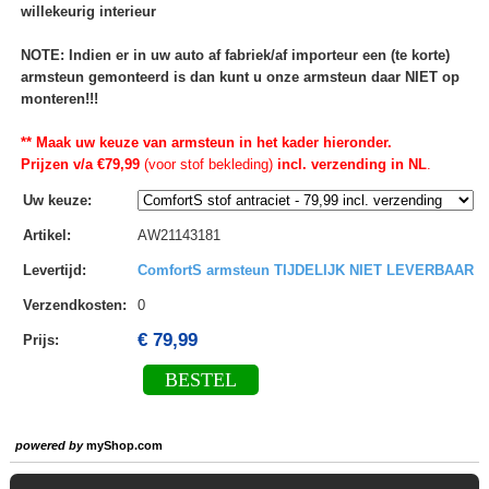
willekeurig interieur
NOTE: Indien er in uw auto af fabriek/af importeur een (te korte)
armsteun gemonteerd is dan kunt u onze armsteun daar NIET op
monteren!!!
** Maak uw keuze van armsteun in het kader hieronder.
Prijzen v/a €79,99
(voor stof bekleding)
incl. verzending in NL
.
Uw keuze
:
Artikel
:
AW21143181
Levertijd
:
ComfortS armsteun TIJDELIJK NIET LEVERBAAR
Verzendkosten
:
0
€ 79,99
Prijs:
BESTEL
powered by
myShop.com