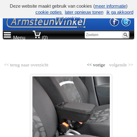
Deze website maakt gebruik van cookies (
meer informatie
)
cookie opties
later opnieuw tonen
ik ga akkoord
met cookies
Menu
(0)
AUTOMERK
<< terug naar overzicht
<< vorige
volgende >>