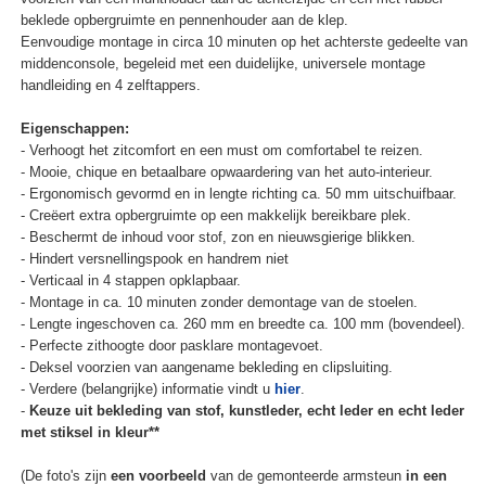
beklede opbergruimte en pennenhouder aan de klep.
Eenvoudige montage in circa 10 minuten op het achterste gedeelte van
middenconsole, begeleid met een duidelijke, universele montage
handleiding en 4 zelftappers.
Eigenschappen:
- Verhoogt het zitcomfort en een must om comfortabel te reizen.
- Mooie, chique en betaalbare opwaardering van het auto-interieur.
- Ergonomisch gevormd en in lengte richting ca. 50 mm uitschuifbaar.
- Creëert extra opbergruimte op een makkelijk bereikbare plek.
- Beschermt de inhoud voor stof, zon en nieuwsgierige blikken.
- Hindert versnellingspook en handrem niet
- Verticaal in 4 stappen opklapbaar.
- Montage in ca. 10 minuten zonder demontage van de stoelen.
- Lengte ingeschoven ca. 260 mm en breedte ca. 100 mm (bovendeel).
- Perfecte zithoogte door pasklare montagevoet.
- Deksel voorzien van aangename bekleding en clipsluiting.
- Verdere (belangrijke) informatie vindt u
hier
.
-
Keuze uit bekleding van stof, kunstleder, echt leder en echt leder
met stiksel in kleur**
(De foto's zijn
een voorbeeld
van de gemonteerde armsteun
in een