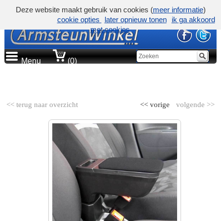
Deze website maakt gebruik van cookies (
meer informatie
)
cookie opties
later opnieuw tonen
ik ga akkoord
met cookies
Menu
(0)
AUTOMERK
<< terug naar overzicht
<< vorige
volgende >>