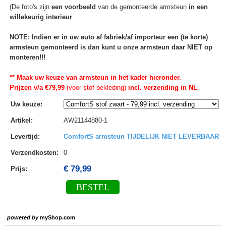
(De foto's zijn
een voorbeeld
van de gemonteerde armsteun
in een
willekeurig interieur
NOTE: Indien er in uw auto af fabriek/af importeur een (te korte)
armsteun gemonteerd is dan kunt u onze armsteun daar NIET op
monteren!!!
** Maak uw keuze van armsteun in het kader hieronder.
Prijzen v/a €79,99
(voor stof bekleding)
incl. verzending in NL
.
Uw keuze
:
Artikel
:
AW21144880-1
Levertijd
:
ComfortS armsteun TIJDELIJK NIET LEVERBAAR
Verzendkosten
:
0
€ 79,99
Prijs:
BESTEL
powered by
myShop.com