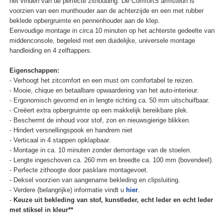
het vinden van de perfecte zithouding. De ComfortS armsteun is
voorzien van een munthouder aan de achterzijde en een met rubber
beklede opbergruimte en pennenhouder aan de klep.
Eenvoudige montage in circa 10 minuten op het achterste gedeelte van
middenconsole, begeleid met een duidelijke, universele montage
handleiding en 4 zelftappers.
Eigenschappen:
- Verhoogt het zitcomfort en een must om comfortabel te reizen.
- Mooie, chique en betaalbare opwaardering van het auto-interieur.
- Ergonomisch gevormd en in lengte richting ca. 50 mm uitschuifbaar.
- Creëert extra opbergruimte op een makkelijk bereikbare plek.
- Beschermt de inhoud voor stof, zon en nieuwsgierige blikken.
- Hindert versnellingspook en handrem niet
- Verticaal in 4 stappen opklapbaar.
- Montage in ca. 10 minuten zonder demontage van de stoelen.
- Lengte ingeschoven ca. 260 mm en breedte ca. 100 mm (bovendeel).
- Perfecte zithoogte door pasklare montagevoet.
- Deksel voorzien van aangename bekleding en clipsluiting.
- Verdere (belangrijke) informatie vindt u
hier
.
-
Keuze uit bekleding van stof, kunstleder, echt leder en echt leder
met stiksel in kleur**