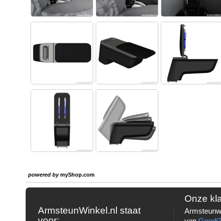
powered by
myShop.com
Onze kl
ArmsteunWinkel.nl staat
Armsteunwi
voor:
van
Good