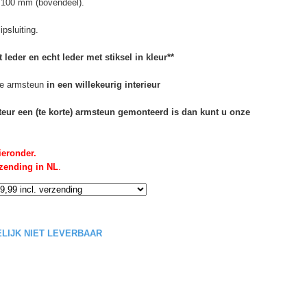
 100 mm (bovendeel).
psluiting.
 leder en echt leder met stiksel in kleur**
e armsteun
in een willekeurig interieur
rteur een (te korte) armsteun gemonteerd is dan kunt u onze
ieronder.
rzending in NL
.
DELIJK NIET LEVERBAAR