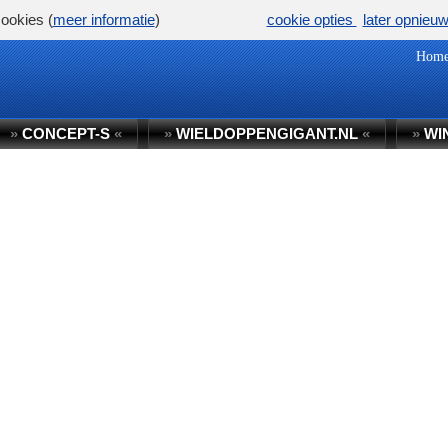
ookies (
meer informatie
)
cookie opties
later opnieu
Hom
»
CONCEPT-S
«
»
WIELDOPPENGIGANT.NL
«
»
WI