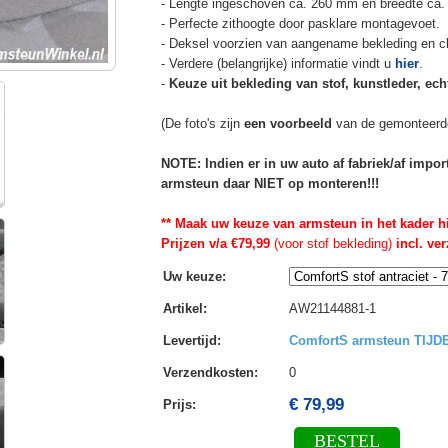
- Lengte ingeschoven ca. 260 mm en breedte ca.
- Perfecte zithoogte door pasklare montagevoet.
- Deksel voorzien van aangename bekleding en cli
- Verdere (belangrijke) informatie vindt u
hier
.
-
Keuze uit bekleding van stof, kunstleder, echt
(De foto's zijn
een voorbeeld
van de gemonteerd
NOTE: Indien er in uw auto af fabriek/af impo
armsteun daar NIET op monteren!!!
** Maak uw keuze van armsteun in het kader h
Prijzen v/a €79,99
(voor stof bekleding)
incl. ve
Uw keuze
:
Artikel
:
AW21144881-1
Levertijd
:
ComfortS armsteun TIJ
Verzendkosten
:
0
€ 79,99
Prijs:
BESTEL