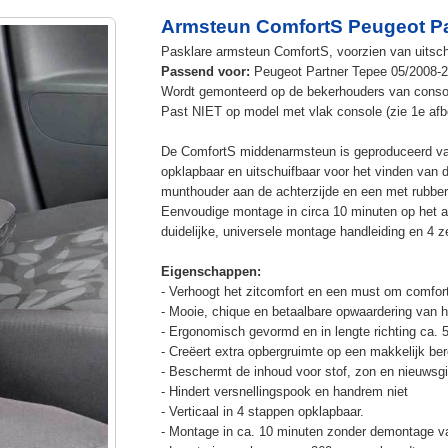
Armsteun ComfortS Peugeot Pa
Pasklare armsteun ComfortS, voorzien van uitschu
Passend voor:
Peugeot Partner Tepee 05/2008-
Wordt gemonteerd op de bekerhouders van console 
Past NIET op model met vlak console (zie 1e afb
De ComfortS middenarmsteun is geproduceerd v
opklapbaar en uitschuifbaar voor het vinden van 
munthouder aan de achterzijde en een met rubbe
Eenvoudige montage in circa 10 minuten op het a
duidelijke, universele montage handleiding en 4 z
Eigenschappen:
- Verhoogt het zitcomfort en een must om comfort
- Mooie, chique en betaalbare opwaardering van he
- Ergonomisch gevormd en in lengte richting ca. 
- Creëert extra opbergruimte op een makkelijk ber
- Beschermt de inhoud voor stof, zon en nieuwsgi
- Hindert versnellingspook en handrem niet
- Verticaal in 4 stappen opklapbaar.
- Montage in ca. 10 minuten zonder demontage va