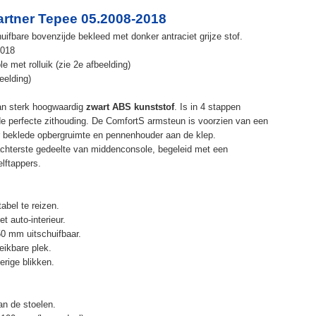
rtner Tepee 05.2008-2018
ifbare bovenzijde bekleed met donker antraciet grijze stof.
2018
met rolluik (zie 2e afbeelding)
eelding)
an sterk hoogwaardig
zwart ABS kunststof
. Is in 4 stappen
de perfecte zithouding. De ComfortS armsteun is voorzien van een
r beklede opbergruimte en pennenhouder aan de klep.
chterste gedeelte van middenconsole, begeleid met een
elftappers.
abel te reizen.
t auto-interieur.
50 mm uitschuifbaar.
eikbare plek.
erige blikken.
n de stoelen.