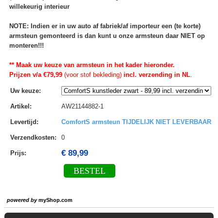
willekeurig interieur
NOTE: Indien er in uw auto af fabriek/af importeur een (te korte)
armsteun gemonteerd is dan kunt u onze armsteun daar NIET op
monteren!!!
** Maak uw keuze van armsteun in het kader hieronder.
Prijzen v/a €79,99
(voor stof bekleding)
incl. verzending in NL
.
Uw keuze
:
Artikel
:
AW21144882-1
Levertijd
:
ComfortS armsteun TIJDELIJK NIET LEVERBAAR
Verzendkosten
:
0
€ 89,99
Prijs:
BESTEL
powered by
myShop.com