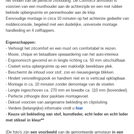
het vinden van de perfecte zithouding. De ComfortS armsteun is
voorzien van een munthouder aan de achterzijde en een met rubber
beklede opbergruimte en pennenhouder aan de klep.
Eenvoudige montage in circa 10 minuten op het achterste gedeelte van
middenconsole, begeleid met een duidelijke, universele montage
handleiding en 4 zelftappers.
Eigenschappen:
- Verhoogt het zitcomfort en een must om comfortabel te reizen.
- Mooie, chique en betaalbare opwaardering van het auto-interieur.
- Ergonomisch gevormd en in lengte richting ca. 50 mm uitschuifbaar.
- Creëert extra opbergruimte op een makkelijk bereikbare plek.
- Beschermt de inhoud voor stof, zon en nieuwsgierige blikken.
- Hindert versnellingspook en handrem niet en is verticaal opklapbaar.
- Montage in ca. 10 minuten zonder demontage van de stoelen.
- Lengte ingeschoven ca. 270 mm en breedte ca. 110 mm (bovendeel).
- Perfecte zithoogte door pasklare montagevoet.
- Deksel voorzien van aangename bekleding en clipsluiting.
- Verdere (belangrijke) informatie vindt u
hier
.
-
Keuze uit bekleding van stof, kunstleder, echt leder en echt leder
met stiksel in kleur**
(De foto's zijn
een voorbeeld
van de gemonteerde armsteun
in een