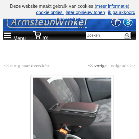
Deze website maakt gebruik van cookies (
meer informatie
)
cookie opties
later opnieuw tonen
ik ga akkoord
met cookies
Menu
(0)
AUTOMERK
<< terug naar overzicht
<< vorige
volgende >>