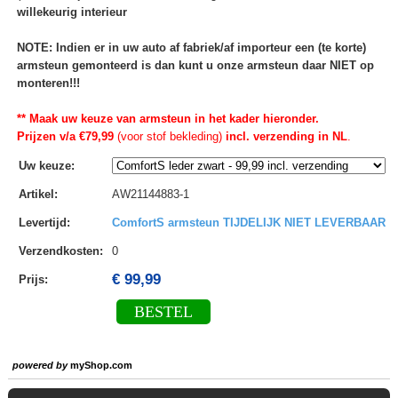
willekeurig interieur
NOTE: Indien er in uw auto af fabriek/af importeur een (te korte)
armsteun gemonteerd is dan kunt u onze armsteun daar NIET op
monteren!!!
** Maak uw keuze van armsteun in het kader hieronder.
Prijzen v/a €79,99
(voor stof bekleding)
incl. verzending in NL
.
Uw keuze
:
Artikel
:
AW21144883-1
Levertijd
:
ComfortS armsteun TIJDELIJK NIET LEVERBAAR
Verzendkosten
:
0
€ 99,99
Prijs:
BESTEL
powered by
myShop.com