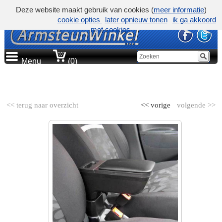
Deze website maakt gebruik van cookies (
meer informatie
)
cookie opties
later opnieuw tonen
ik ga akkoord
met cookies
Menu
(0)
AUTOMERK
<< terug naar overzicht
<< vorige
volgende >>