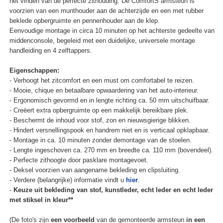
het vinden van de perfecte zithouding. De ComfortS armsteun is
voorzien van een munthouder aan de achterzijde en een met rubber
beklede opbergruimte en pennenhouder aan de klep.
Eenvoudige montage in circa 10 minuten op het achterste gedeelte van
middenconsole, begeleid met een duidelijke, universele montage
handleiding en 4 zelftappers.
Eigenschappen:
- Verhoogt het zitcomfort en een must om comfortabel te reizen.
- Mooie, chique en betaalbare opwaardering van het auto-interieur.
- Ergonomisch gevormd en in lengte richting ca. 50 mm uitschuifbaar.
- Creëert extra opbergruimte op een makkelijk bereikbare plek.
- Beschermt de inhoud voor stof, zon en nieuwsgierige blikken.
- Hindert versnellingspook en handrem niet en is verticaal opklapbaar.
- Montage in ca. 10 minuten zonder demontage van de stoelen.
- Lengte ingeschoven ca. 270 mm en breedte ca. 110 mm (bovendeel).
- Perfecte zithoogte door pasklare montagevoet.
- Deksel voorzien van aangename bekleding en clipsluiting.
- Verdere (belangrijke) informatie vindt u
hier
.
-
Keuze uit bekleding van stof, kunstleder, echt leder en echt leder
met stiksel in kleur**
(De foto's zijn
een voorbeeld
van de gemonteerde armsteun
in een