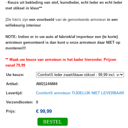
-
Keuze uit bekleding van stof, kunstleder, echt leder en echt leder
met stiksel in kleur**
(De foto's zijn
een voorbeeld
van de gemonteerde armsteun
in een
willekeurig interieur
NOTE: Indien er in uw auto af fabriek/af importeur een (te korte)
armsteun gemonteerd is dan kunt u onze armsteun daar NIET op
monteren!!!
** Maak uw keuze van armsteun in het kader hieronder. Prijzen
vanaf 79,99
Uw keuze
:
Artikel
:
AW21144884
Levertijd
:
ComfortS armsteun TIJDELIJK NIET LEVERBAAR
Verzendkosten
:
0
€ 99,99
Prijs:
BESTEL