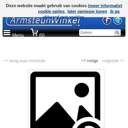
Deze website maakt gebruik van cookies (
meer informatie
)
cookie opties
later opnieuw tonen
ik ga
akkoord met cookies
Menu
(0)
AUTOMERK
<< terug naar overzicht
<< vorige
volgende >>