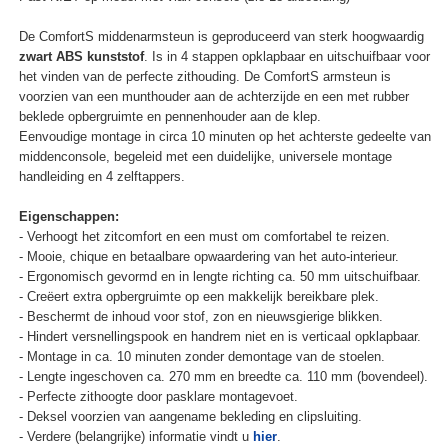
De ComfortS middenarmsteun is geproduceerd van sterk hoogwaardig
zwart ABS kunststof
. Is in 4 stappen opklapbaar en uitschuifbaar voor
het vinden van de perfecte zithouding. De ComfortS armsteun is
voorzien van een munthouder aan de achterzijde en een met rubber
beklede opbergruimte en pennenhouder aan de klep.
Eenvoudige montage in circa 10 minuten op het achterste gedeelte van
middenconsole, begeleid met een duidelijke, universele montage
handleiding en 4 zelftappers.
Eigenschappen:
- Verhoogt het zitcomfort en een must om comfortabel te reizen.
- Mooie, chique en betaalbare opwaardering van het auto-interieur.
- Ergonomisch gevormd en in lengte richting ca. 50 mm uitschuifbaar.
- Creëert extra opbergruimte op een makkelijk bereikbare plek.
- Beschermt de inhoud voor stof, zon en nieuwsgierige blikken.
- Hindert versnellingspook en handrem niet en is verticaal opklapbaar.
- Montage in ca. 10 minuten zonder demontage van de stoelen.
- Lengte ingeschoven ca. 270 mm en breedte ca. 110 mm (bovendeel).
- Perfecte zithoogte door pasklare montagevoet.
- Deksel voorzien van aangename bekleding en clipsluiting.
- Verdere (belangrijke) informatie vindt u
hier
.