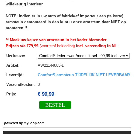
willekeurig interieur
NOTE: Indien er in uw auto af fabriek/af importeur een (te korte)
armsteun gemonteerd is dan kunt u onze armsteun daar NIET op
monteren!!!
** Maak uw keuze van armsteun in het kader hieronder.
Prijzen v/a €79,99
(voor stof bekleding)
incl. verzending in NL
.
Uw keuze
:
Artikel
:
AW21144885-1
Levertijd
:
ComfortS armsteun TIJDELIJK NIET LEVERBAAR
Verzendkosten
:
0
€ 99,99
Prijs:
BESTEL
powered by
myShop.com