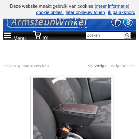
Deze website maakt gebruik van cookies (
meer informatie
)
cookie opties
later opnieuw tonen
ik ga akkoord
met cookies
Menu
(0)
AUTOMERK
<< terug naar overzicht
<< vorige
volgende >>