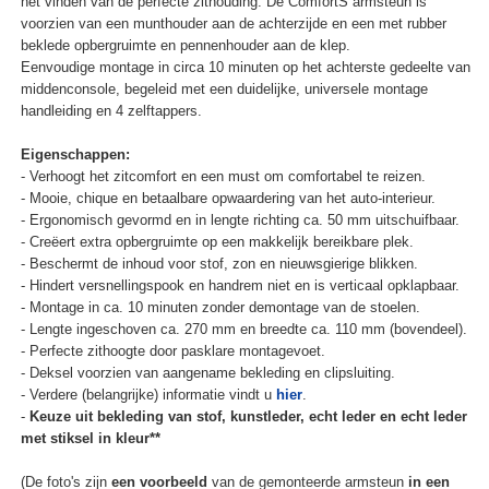
het vinden van de perfecte zithouding. De ComfortS armsteun is
voorzien van een munthouder aan de achterzijde en een met rubber
beklede opbergruimte en pennenhouder aan de klep.
Eenvoudige montage in circa 10 minuten op het achterste gedeelte van
middenconsole, begeleid met een duidelijke, universele montage
handleiding en 4 zelftappers.
Eigenschappen:
- Verhoogt het zitcomfort en een must om comfortabel te reizen.
- Mooie, chique en betaalbare opwaardering van het auto-interieur.
- Ergonomisch gevormd en in lengte richting ca. 50 mm uitschuifbaar.
- Creëert extra opbergruimte op een makkelijk bereikbare plek.
- Beschermt de inhoud voor stof, zon en nieuwsgierige blikken.
- Hindert versnellingspook en handrem niet en is verticaal opklapbaar.
- Montage in ca. 10 minuten zonder demontage van de stoelen.
- Lengte ingeschoven ca. 270 mm en breedte ca. 110 mm (bovendeel).
- Perfecte zithoogte door pasklare montagevoet.
- Deksel voorzien van aangename bekleding en clipsluiting.
- Verdere (belangrijke) informatie vindt u
hier
.
-
Keuze uit bekleding van stof, kunstleder, echt leder en echt leder
met stiksel in kleur**
(De foto's zijn
een voorbeeld
van de gemonteerde armsteun
in een