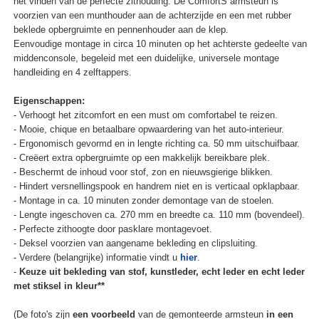
het vinden van de perfecte zithouding. De ComfortS armsteun is
voorzien van een munthouder aan de achterzijde en een met rubber
beklede opbergruimte en pennenhouder aan de klep.
Eenvoudige montage in circa 10 minuten op het achterste gedeelte van
middenconsole, begeleid met een duidelijke, universele montage
handleiding en 4 zelftappers.
Eigenschappen:
- Verhoogt het zitcomfort en een must om comfortabel te reizen.
- Mooie, chique en betaalbare opwaardering van het auto-interieur.
- Ergonomisch gevormd en in lengte richting ca. 50 mm uitschuifbaar.
- Creëert extra opbergruimte op een makkelijk bereikbare plek.
- Beschermt de inhoud voor stof, zon en nieuwsgierige blikken.
- Hindert versnellingspook en handrem niet en is verticaal opklapbaar.
- Montage in ca. 10 minuten zonder demontage van de stoelen.
- Lengte ingeschoven ca. 270 mm en breedte ca. 110 mm (bovendeel).
- Perfecte zithoogte door pasklare montagevoet.
- Deksel voorzien van aangename bekleding en clipsluiting.
- Verdere (belangrijke) informatie vindt u
hier
.
-
Keuze uit bekleding van stof, kunstleder, echt leder en echt leder
met stiksel in kleur**
(De foto's zijn
een voorbeeld
van de gemonteerde armsteun
in een