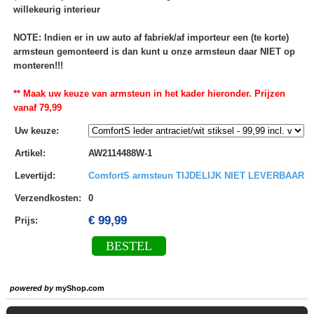
willekeurig interieur
NOTE: Indien er in uw auto af fabriek/af importeur een (te korte)
armsteun gemonteerd is dan kunt u onze armsteun daar NIET op
monteren!!!
** Maak uw keuze van armsteun in het kader hieronder. Prijzen
vanaf 79,99
Uw keuze
:
Artikel
:
AW2114488W-1
Levertijd
:
ComfortS armsteun TIJDELIJK NIET LEVERBAAR
Verzendkosten
:
0
€ 99,99
Prijs:
BESTEL
powered by
myShop.com