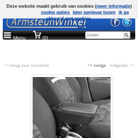
Deze website maakt gebruik van cookies (
meer informatie
)
cookie opties
later opnieuw tonen
ik ga
akkoord met cookies
Menu
(0)
AUTOMERK
<< terug naar overzicht
<< vorige
volgende >>