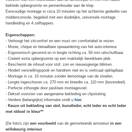
beklede opbergruimte en pennenhouder aan de klep.
Eenvoudige montage in circa 10 minuten op het achterste gedeelte van
middenconsole, begeleid met een duidelijke, universele montage
handleiding en 4 zelftappers.
Eigenschappen:
- Verhoogt het zitcomfort en een must om comfortabel te reizen.
- Mooie, chique en betaalbare opwaardering van het auto-interieur.
- Ergonomisch gevormd en in lengte richting ca. 50 mm uitschuifbaar.
- Creëert extra opbergruimte op een makkelijk bereikbare plek.
- Beschermt de inhoud voor stof, zon en nieuwsgierige blikken.
- Hindert versnellingspook en handrem niet en is verticaal opklapbaar.
- Montage in ca. 10 minuten zonder demontage van de stoelen.
- Lengte ingeschoven ca. 270 mm en breedte ca. 110 mm (bovendeel).
- Perfecte zithoogte door pasklare montagevoet.
- Deksel voorzien van aangename bekleding en clipsluiting.
- Verdere (belangrijke) informatie vindt u
hier
.
-
Keuze uit bekleding van stof, kunstleder, echt leder en echt leder
met stiksel in kleur**
(De foto's zijn
een voorbeeld
van de gemonteerde armsteun
in een
willekeurig interieur