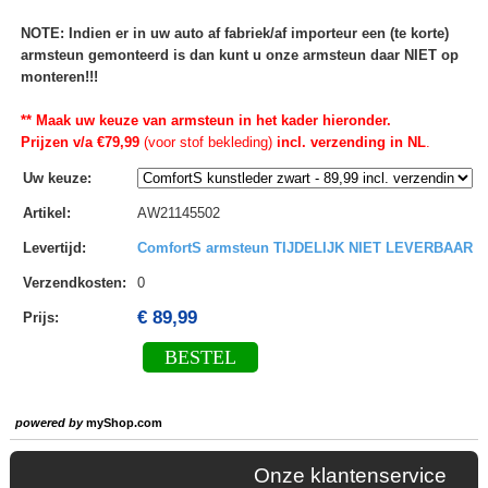
NOTE: Indien er in uw auto af fabriek/af importeur een (te korte)
armsteun gemonteerd is dan kunt u onze armsteun daar NIET op
monteren!!!
** Maak uw keuze van armsteun in het kader hieronder.
Prijzen v/a €79,99
(voor stof bekleding)
incl. verzending in NL
.
Uw keuze
:
Artikel
:
AW21145502
Levertijd
:
ComfortS armsteun TIJDELIJK NIET LEVERBAAR
Verzendkosten
:
0
€ 89,99
Prijs:
BESTEL
powered by
myShop.com
Onze klantenservice