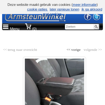
Deze website maakt gebruik van cookies (
meer informatie
)
cookie opties
later opnieuw tonen
ik ga akkoord
met cookies
Menu
(0)
AUTOMERK
<< terug naar overzicht
<< vorige
volgende >>