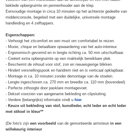
beklede opbergruimte en pennenhouder aan de klep.
Eenvoudige montage in circa 10 minuten op het achterste gedeelte van
middenconsole, begeleid met een duidelijke, universele montage
handleiding en 4 zelftappers.
Eigenschappen:
- Verhoogt het zitcomfort en een must om comfortabel te reizen.
- Mooie, chique en betaalbare opwaardering van het auto-interieur.
- Ergonomisch gevormd en in lengte richting ca. 50 mm uitschuifbaar.
- Creëert extra opbergruimte op een makkelijk bereikbare plek.
- Beschermt de inhoud voor stof, zon en nieuwsgierige blikken.
- Hindert versnellingspook en handrem niet en is verticaal opklapbaar.
- Montage in ca. 10 minuten zonder demontage van de stoelen.
- Lengte ingeschoven ca. 270 mm en breedte ca. 110 mm (bovendeel).
- Perfecte zithoogte door pasklare montagevoet.
- Deksel voorzien van aangename bekleding en clipsluiting.
- Verdere (belangrijke) informatie vindt u
hier
.
-
Keuze uit bekleding van stof, kunstleder, echt leder en echt leder
met stiksel in kleur**
(De foto's zijn
een voorbeeld
van de gemonteerde armsteun
in een
willekeurig interieur