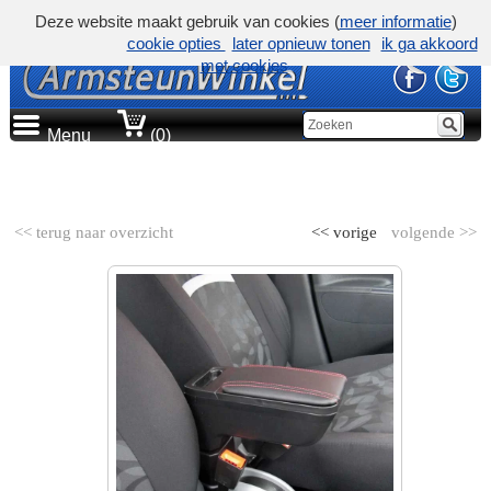
Deze website maakt gebruik van cookies (
meer informatie
)
cookie opties
later opnieuw tonen
ik ga akkoord
met cookies
Menu
(0)
AUTOMERK
<< terug naar overzicht
<< vorige
volgende >>