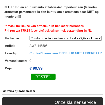
NOTE: Indien er in uw auto af fabriek/af importeur een (te korte)
armsteun gemonteerd is dan kunt u onze armsteun daar NIET op
monteren!!!
** Maak uw keuze van armsteun in het kader hieronder.
Prijzen v/a €79,99
(voor stof bekleding)
incl. verzending in NL
.
Uw keuze
:
Artikel
:
AW21145505
Levertijd
:
ComfortS armsteun TIJDELIJK NIET LEVERBAAR
Verzendkosten
:
0
€ 99,99
Prijs:
BESTEL
powered by
myShop.com
Onze klantenservice