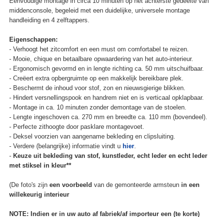
Eenvoudige montage in circa 10 minuten op het achterste gedeelte van
middenconsole, begeleid met een duidelijke, universele montage
handleiding en 4 zelftappers.
Eigenschappen:
- Verhoogt het zitcomfort en een must om comfortabel te reizen.
- Mooie, chique en betaalbare opwaardering van het auto-interieur.
- Ergonomisch gevormd en in lengte richting ca. 50 mm uitschuifbaar.
- Creëert extra opbergruimte op een makkelijk bereikbare plek.
- Beschermt de inhoud voor stof, zon en nieuwsgierige blikken.
- Hindert versnellingspook en handrem niet en is verticaal opklapbaar.
- Montage in ca. 10 minuten zonder demontage van de stoelen.
- Lengte ingeschoven ca. 270 mm en breedte ca. 110 mm (bovendeel).
- Perfecte zithoogte door pasklare montagevoet.
- Deksel voorzien van aangename bekleding en clipsluiting.
- Verdere (belangrijke) informatie vindt u
hier
.
-
Keuze uit bekleding van stof, kunstleder, echt leder en echt leder
met stiksel in kleur**
(De foto's zijn
een voorbeeld
van de gemonteerde armsteun
in een
willekeurig interieur
NOTE: Indien er in uw auto af fabriek/af importeur een (te korte)