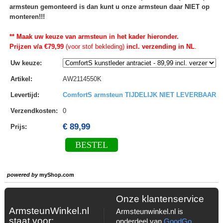
armsteun gemonteerd is dan kunt u onze armsteun daar NIET op
monteren!!!
** Maak uw keuze van armsteun in het kader hieronder.
Prijzen v/a €79,99
(voor stof bekleding)
incl. verzending in NL
.
Uw keuze
:
Artikel
:
AW2114550K
Levertijd
:
ComfortS armsteun TIJDELIJK NIET LEVERBAAR
Verzendkosten
:
0
€ 89,99
Prijs:
BESTEL
powered by
myShop.com
Onze klantenservice
ArmsteunWinkel.nl
Armsteunwinkel.nl is
staat voor:
onderdeel van
GoodGo