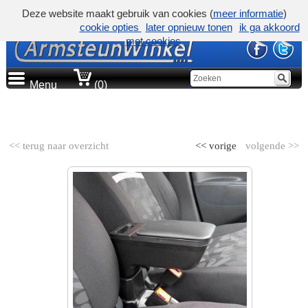
Deze website maakt gebruik van cookies (
meer informatie
)
cookie opties
later opnieuw tonen
ik ga akkoord
met cookies
Menu
(0)
AUTOMERK
<< terug naar overzicht
<< vorige
volgende >>