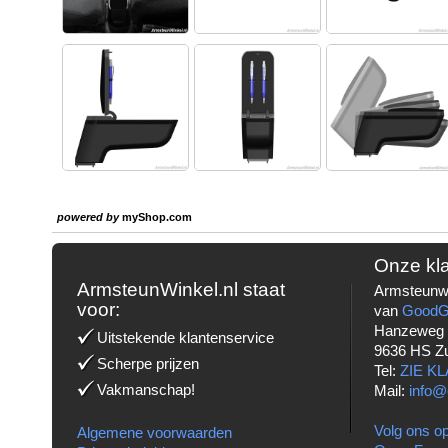
powered by
myShop.com
Onze kl
ArmsteunWinkel.nl staat
Armsteunwi
voor:
van
Good
Hanzeweg
Uitstekende klantenservice
9636 HS Z
Scherpe prijzen
Tel:
ZIE K
Vakmanschap!
Mail:
info@
Volg ons op
Algemene voorwaarden