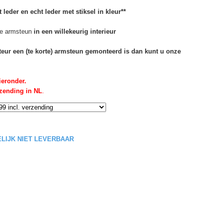
 leder en echt leder met stiksel in kleur**
e armsteun
in een willekeurig interieur
rteur een (te korte) armsteun gemonteerd is dan kunt u onze
ieronder.
rzending in NL
.
DELIJK NIET LEVERBAAR