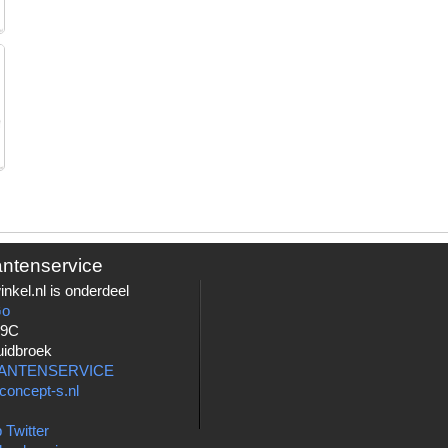
antenservice
nkel.nl is onderdeel
Go
 9C
uidbroek
LANTENSERVICE
concept-s.nl
 Twitter