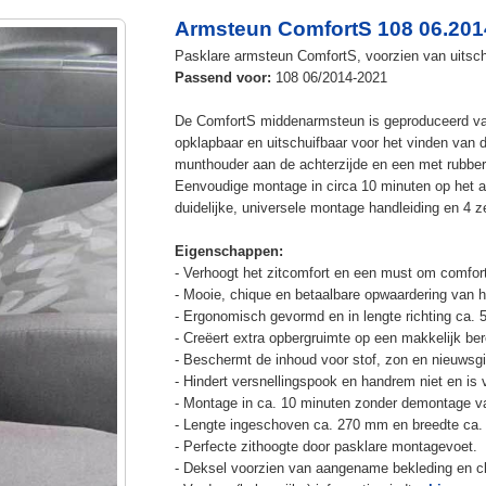
Armsteun ComfortS 108 06.201
Pasklare armsteun ComfortS, voorzien van uitschu
Passend voor:
108 06/2014-2021
De ComfortS middenarmsteun is geproduceerd v
opklapbaar en uitschuifbaar voor het vinden van 
munthouder aan de achterzijde en een met rubbe
Eenvoudige montage in circa 10 minuten op het a
duidelijke, universele montage handleiding en 4 z
Eigenschappen:
- Verhoogt het zitcomfort en een must om comfort
- Mooie, chique en betaalbare opwaardering van he
- Ergonomisch gevormd en in lengte richting ca. 
- Creëert extra opbergruimte op een makkelijk ber
- Beschermt de inhoud voor stof, zon en nieuwsgi
- Hindert versnellingspook en handrem niet en is v
- Montage in ca. 10 minuten zonder demontage va
- Lengte ingeschoven ca. 270 mm en breedte ca.
- Perfecte zithoogte door pasklare montagevoet.
- Deksel voorzien van aangename bekleding en cli