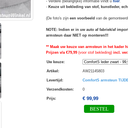
- Verdere (belangrijke) informatie vindt u
hier
.
-
Keuze uit bekleding van stof, kunstleder, echt
(De foto's zijn
een voorbeeld
van de gemonteerd
NOTE: Indien er in uw auto af fabriek/af impo
armsteun daar NIET op monteren!!!
** Maak uw keuze van armsteun in het kader h
Prijzen v/a €79,99
(voor stof bekleding)
incl. ve
Uw keuze
:
Artikel
:
AW21145803
Levertijd
:
ComfortS armsteun TIJ
Verzendkosten
:
0
€ 99,99
Prijs:
BESTEL