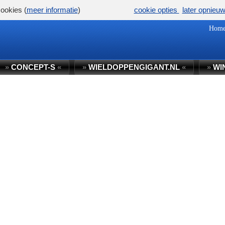
ookies (
meer informatie
)
cookie opties
later opnieu
Hom
»
CONCEPT-S
«
»
WIELDOPPENGIGANT.NL
«
»
WI