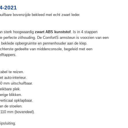
4-2021
ifbare bovenzijde bekleed met echt zwart leder.
an sterk hoogwaardig
zwart ABS kunststof
. Is in 4 stappen
de perfecte zithouding. De ComfortS armsteun is voorzien van een
r beklede opbergruimte en pennenhouder aan de klep.
chterste gedeelte van middenconsole, begeleid met een
elftappers.
abel te reizen.
t auto-interieur.
50 mm uitschuifbaar.
eikbare plek.
erige blikken.
erticaal opklapbaar.
n de stoelen.
 110 mm (bovendeel).
psluiting.