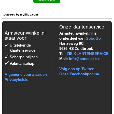
powered by
myShop.com
Onze klantenservice
ArmsteunWinkel.nl
Armsteunwinkel.nl is
staat voor:
onderdeel van
GoodGo
Hanzeweg 9C
Uitstekende
9636 HS Zuidbroek
klantenservice
Tel:
ZIE KLANTENSERVICE
Scherpe prijzen
Mail:
info@concept-s.nl
Vakmanschap!
Volg ons op Twitter
Onze Facebookpagina
Algemene voorwaarden
Privacybeleid