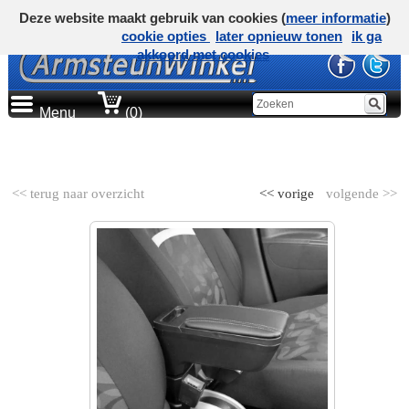
Deze website maakt gebruik van cookies (
meer informatie
)
cookie opties
later opnieuw tonen
ik ga
akkoord met cookies
Menu
(0)
AUTOMERK
<< terug naar overzicht
<< vorige
volgende >>