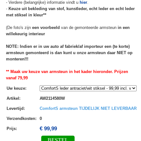
- Verdere (belangrijke) informatie vindt u
hier
.
-
Keuze uit bekleding van stof, kunstleder, echt leder en echt leder
met stiksel in kleur**
(De foto's zijn
een voorbeeld
van de gemonteerde armsteun
in een
willekeurig interieur
NOTE: Indien er in uw auto af fabriek/af importeur een (te korte)
armsteun gemonteerd is dan kunt u onze armsteun daar NIET op
monteren!!!
** Maak uw keuze van armsteun in het kader hieronder. Prijzen
vanaf 79,99
Uw keuze
:
Artikel
:
AW2114580W
Levertijd
:
ComfortS armsteun TIJDELIJK NIET LEVERBAAR
Verzendkosten
:
0
€ 99,99
Prijs:
BESTEL