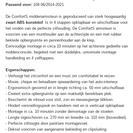
Passend voor:
108 06/2014-2021
De ComfortS middenarmsteun is geproduceerd van sterk hoogwaardig
zwart ABS kunststof
. Is in 4 stappen opklapbaar en uitschuifbaar voor
het vinden van de perfecte zithouding. De ComfortS armsteun is
voorzien van een munthouder aan de achterzijde en een met rubber
beklede opbergruimte en pennenhouder aan de klep.
Eenvoudige montage in circa 10 minuten op het achterste gedeelte van
middenconsole, begeleid met een duidelijke, universele montage
handleiding en 4 zelftappers.
Eigenschappen:
- Verhoogt het zitcomfort en een must om comfortabel te reizen.
- Mooie, chique en betaalbare opwaardering van het auto-interieur.
- Ergonomisch gevormd en in lengte richting ca. 50 mm uitschuifbaar.
- Creëert extra opbergruimte op een makkelijk bereikbare plek.
- Beschermt de inhoud voor stof, zon en nieuwsgierige blikken.
- Hindert versnellingspook en handrem niet en is verticaal opklapbaar.
- Montage in ca. 10 minuten zonder demontage van de stoelen.
- Lengte ingeschoven ca. 270 mm en breedte ca. 110 mm (bovendeel).
- Perfecte zithoogte door pasklare montagevoet.
- Deksel voorzien van aangename bekleding en clipsluiting.