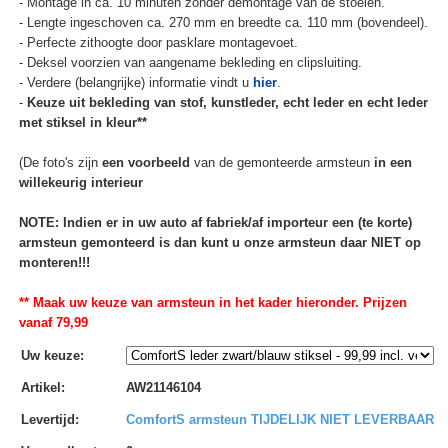
- Montage in ca. 10 minuten zonder demontage van de stoelen.
- Lengte ingeschoven ca. 270 mm en breedte ca. 110 mm (bovendeel).
- Perfecte zithoogte door pasklare montagevoet.
- Deksel voorzien van aangename bekleding en clipsluiting.
- Verdere (belangrijke) informatie vindt u
hier
.
-
Keuze uit bekleding van stof, kunstleder, echt leder en echt leder
met stiksel in kleur**
(De foto's zijn
een voorbeeld
van de gemonteerde armsteun
in een
willekeurig interieur
NOTE: Indien er in uw auto af fabriek/af importeur een (te korte)
armsteun gemonteerd is dan kunt u onze armsteun daar NIET op
monteren!!!
** Maak uw keuze van armsteun in het kader hieronder. Prijzen
vanaf 79,99
Uw keuze
:
Artikel
:
AW21146104
Levertijd
:
ComfortS armsteun TIJDELIJK NIET LEVERBAAR