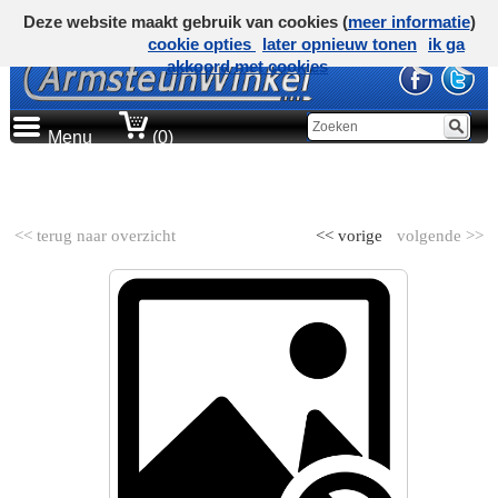
Deze website maakt gebruik van cookies (
meer informatie
)
cookie opties
later opnieuw tonen
ik ga
akkoord met cookies
Menu
(0)
AUTOMERK
<< terug naar overzicht
<< vorige
volgende >>