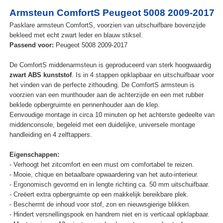
Armsteun ComfortS Peugeot 5008 2009-2017
Pasklare armsteun ComfortS, voorzien van uitschuifbare bovenzijde
bekleed met echt zwart leder en blauw stiksel.
Passend voor:
Peugeot 5008 2009-2017
De ComfortS middenarmsteun is geproduceerd van sterk hoogwaardig
zwart ABS kunststof
. Is in 4 stappen opklapbaar en uitschuifbaar voor
het vinden van de perfecte zithouding. De ComfortS armsteun is
voorzien van een munthouder aan de achterzijde en een met rubber
beklede opbergruimte en pennenhouder aan de klep.
Eenvoudige montage in circa 10 minuten op het achterste gedeelte van
middenconsole, begeleid met een duidelijke, universele montage
handleiding en 4 zelftappers.
Eigenschappen:
- Verhoogt het zitcomfort en een must om comfortabel te reizen.
- Mooie, chique en betaalbare opwaardering van het auto-interieur.
- Ergonomisch gevormd en in lengte richting ca. 50 mm uitschuifbaar.
- Creëert extra opbergruimte op een makkelijk bereikbare plek.
- Beschermt de inhoud voor stof, zon en nieuwsgierige blikken.
- Hindert versnellingspook en handrem niet en is verticaal opklapbaar.