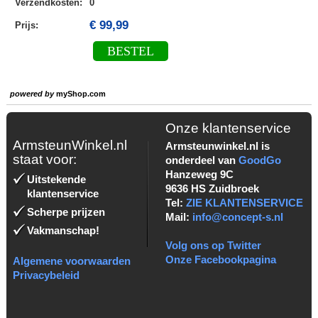
Verzendkosten
:
0
€ 99,99
Prijs:
BESTEL
powered by
myShop.com
Onze klantenservice
ArmsteunWinkel.nl
Armsteunwinkel.nl is
staat voor:
onderdeel van
GoodGo
Hanzeweg 9C
Uitstekende
9636 HS Zuidbroek
klantenservice
Tel:
ZIE KLANTENSERVICE
Scherpe prijzen
Mail:
info@concept-s.nl
Vakmanschap!
Volg ons op Twitter
Onze Facebookpagina
Algemene voorwaarden
Privacybeleid