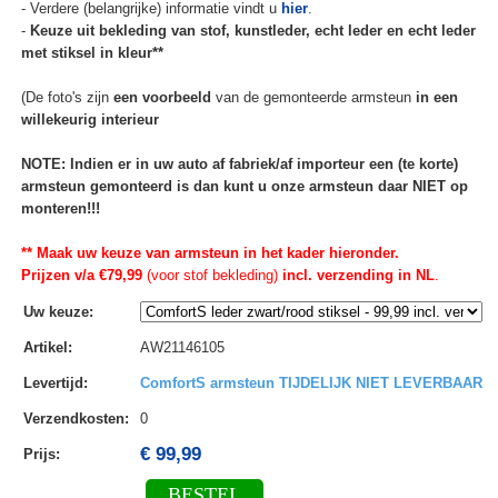
- Verdere (belangrijke) informatie vindt u
hier
.
-
Keuze uit bekleding van stof, kunstleder, echt leder en echt leder
met stiksel in kleur**
(De foto's zijn
een voorbeeld
van de gemonteerde armsteun
in een
willekeurig interieur
NOTE: Indien er in uw auto af fabriek/af importeur een (te korte)
armsteun gemonteerd is dan kunt u onze armsteun daar NIET op
monteren!!!
** Maak uw keuze van armsteun in het kader hieronder.
Prijzen v/a €79,99
(voor stof bekleding)
incl. verzending in NL
.
Uw keuze
:
Artikel
:
AW21146105
Levertijd
:
ComfortS armsteun TIJDELIJK NIET LEVERBAAR
Verzendkosten
:
0
€ 99,99
Prijs:
BESTEL