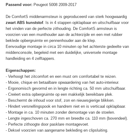
Passend voor:
Peugeot 5008 2009-2017
De ComfortS middenarmsteun is geproduceerd van sterk hoogwaardig
zwart ABS kunststof
. Is in 4 stappen opklapbaar en uitschuifbaar voor
het vinden van de perfecte zithouding. De ComfortS armsteun is
voorzien van een munthouder aan de achterzijde en een met rubber
beklede opbergruimte en pennenhouder aan de klep.
Eenvoudige montage in circa 10 minuten op het achterste gedeelte van
middenconsole, begeleid met een duidelijke, universele montage
handleiding en 4 zelftappers.
Eigenschappen:
- Verhoogt het zitcomfort en een must om comfortabel te reizen.
- Mooie, chique en betaalbare opwaardering van het auto-interieur.
- Ergonomisch gevormd en in lengte richting ca. 50 mm uitschuifbaar.
- Creëert extra opbergruimte op een makkelijk bereikbare plek.
- Beschermt de inhoud voor stof, zon en nieuwsgierige blikken.
- Hindert versnellingspook en handrem niet en is verticaal opklapbaar.
- Montage in ca. 10 minuten zonder demontage van de stoelen.
- Lengte ingeschoven ca. 270 mm en breedte ca. 110 mm (bovendeel).
- Perfecte zithoogte door pasklare montagevoet.
- Deksel voorzien van aangename bekleding en clipsluiting.