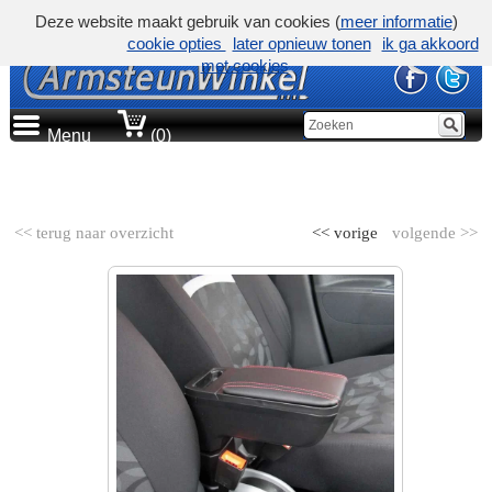
Deze website maakt gebruik van cookies (
meer informatie
)
cookie opties
later opnieuw tonen
ik ga akkoord
met cookies
Menu
(0)
AUTOMERK
<< terug naar overzicht
<< vorige
volgende >>