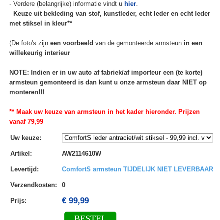
- Verdere (belangrijke) informatie vindt u
hier
.
-
Keuze uit bekleding van stof, kunstleder, echt leder en echt leder
met stiksel in kleur**
(De foto's zijn
een voorbeeld
van de gemonteerde armsteun
in een
willekeurig interieur
NOTE: Indien er in uw auto af fabriek/af importeur een (te korte)
armsteun gemonteerd is dan kunt u onze armsteun daar NIET op
monteren!!!
** Maak uw keuze van armsteun in het kader hieronder. Prijzen
vanaf 79,99
Uw keuze
:
Artikel
:
AW2114610W
Levertijd
:
ComfortS armsteun TIJDELIJK NIET LEVERBAAR
Verzendkosten
:
0
€ 99,99
Prijs:
BESTEL