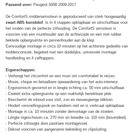
Passend voor:
Peugeot 5008 2009-2017
De ComfortS middenarmsteun is geproduceerd van sterk hoogwaardig
zwart ABS kunststof
. Is in 4 stappen opklapbaar en uitschuifbaar voor
het vinden van de perfecte zithouding. De ComfortS armsteun is
voorzien van een munthouder aan de achterzijde en een met rubber
beklede opbergruimte en pennenhouder aan de klep.
Eenvoudige montage in circa 10 minuten op het achterste gedeelte van
middenconsole, begeleid met een duidelijke, universele montage
handleiding en 4 zelftappers.
Eigenschappen:
- Verhoogt het zitcomfort en een must om comfortabel te reizen.
- Mooie, chique en betaalbare opwaardering van het auto-interieur.
- Ergonomisch gevormd en in lengte richting ca. 50 mm uitschuifbaar.
- Creëert extra opbergruimte op een makkelijk bereikbare plek.
- Beschermt de inhoud voor stof, zon en nieuwsgierige blikken.
- Hindert versnellingspook en handrem niet en is verticaal opklapbaar.
- Montage in ca. 10 minuten zonder demontage van de stoelen.
- Lengte ingeschoven ca. 270 mm en breedte ca. 110 mm (bovendeel).
- Perfecte zithoogte door pasklare montagevoet.
- Deksel voorzien van aangename bekleding en clipsluiting.