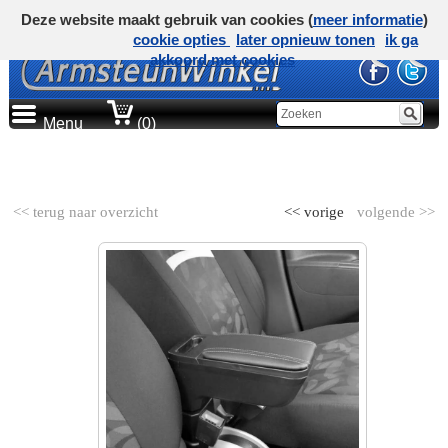
Deze website maakt gebruik van cookies (
meer informatie
)
cookie opties
later opnieuw tonen
ik ga
akkoord met cookies
Menu
(0)
AUTOMERK
<< terug naar overzicht
<< vorige
volgende >>