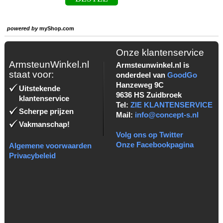
powered by
myShop.com
Onze klantenservice
ArmsteunWinkel.nl
Armsteunwinkel.nl is
staat voor:
onderdeel van
GoodGo
Hanzeweg 9C
Uitstekende
9636 HS Zuidbroek
klantenservice
Tel:
ZIE KLANTENSERVICE
Scherpe prijzen
Mail:
info@concept-s.nl
Vakmanschap!
Volg ons op Twitter
Onze Facebookpagina
Algemene voorwaarden
Privacybeleid