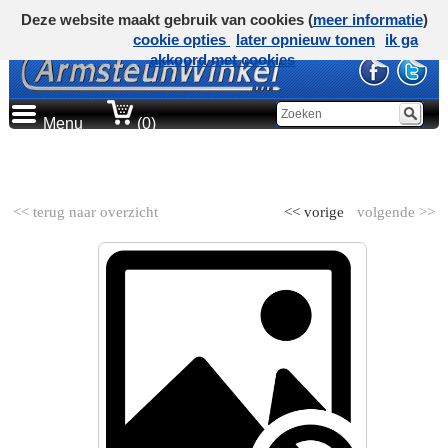
Deze website maakt gebruik van cookies (
meer informatie
)
cookie opties
later opnieuw tonen
ik ga
akkoord met cookies
Menu
(0)
AUTOMERK
<< terug naar overzicht
<< vorige
volgende >>