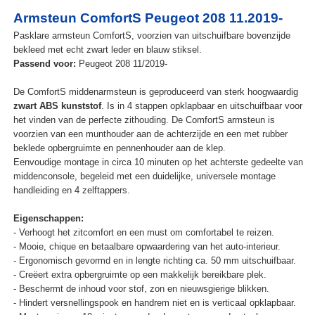
Armsteun ComfortS Peugeot 208 11.2019-
Pasklare armsteun ComfortS, voorzien van uitschuifbare bovenzijde
bekleed met echt zwart leder en blauw stiksel.
Passend voor:
Peugeot 208 11/2019-
De ComfortS middenarmsteun is geproduceerd van sterk hoogwaardig
zwart ABS kunststof
. Is in 4 stappen opklapbaar en uitschuifbaar voor
het vinden van de perfecte zithouding. De ComfortS armsteun is
voorzien van een munthouder aan de achterzijde en een met rubber
beklede opbergruimte en pennenhouder aan de klep.
Eenvoudige montage in circa 10 minuten op het achterste gedeelte van
middenconsole, begeleid met een duidelijke, universele montage
handleiding en 4 zelftappers.
Eigenschappen:
- Verhoogt het zitcomfort en een must om comfortabel te reizen.
- Mooie, chique en betaalbare opwaardering van het auto-interieur.
- Ergonomisch gevormd en in lengte richting ca. 50 mm uitschuifbaar.
- Creëert extra opbergruimte op een makkelijk bereikbare plek.
- Beschermt de inhoud voor stof, zon en nieuwsgierige blikken.
- Hindert versnellingspook en handrem niet en is verticaal opklapbaar.