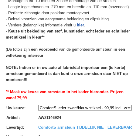
- Montage in ca. 10 minuten zonder demontage van de stoelen.
- Lengte ingeschoven ca. 270 mm en breedte ca. 110 mm (bovendeel).
- Perfecte zithoogte door pasklare montagevoet.
- Deksel voorzien van aangename bekleding en clipsluiting.
- Verdere (belangrijke) informatie vindt u
hier
.
-
Keuze uit bekleding van stof, kunstleder, echt leder en echt leder
met stiksel in kleur**
(De foto's zijn
een voorbeeld
van de gemonteerde armsteun
in een
willekeurig interieur
NOTE: Indien er in uw auto af fabriek/af importeur een (te korte)
armsteun gemonteerd is dan kunt u onze armsteun daar NIET op
monteren!!!
** Maak uw keuze van armsteun in het kader hieronder. Prijzen
vanaf 79,99
Uw keuze
:
Artikel
:
AW21146924
Levertijd
:
ComfortS armsteun TIJDELIJK NIET LEVERBAAR