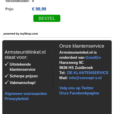
Verzendkosten
:
0
€ 99,99
Prijs:
BESTEL
powered by
myShop.com
Onze klantenservice
ArmsteunWinkel.nl
Armsteunwinkel.nl is
staat voor:
onderdeel van
GoodGo
Hanzeweg 9C
Uitstekende
9636 HS Zuidbroek
klantenservice
Tel:
ZIE KLANTENSERVICE
Scherpe prijzen
Mail:
info@concept-s.nl
Vakmanschap!
Volg ons op Twitter
Onze Facebookpagina
Algemene voorwaarden
Privacybeleid