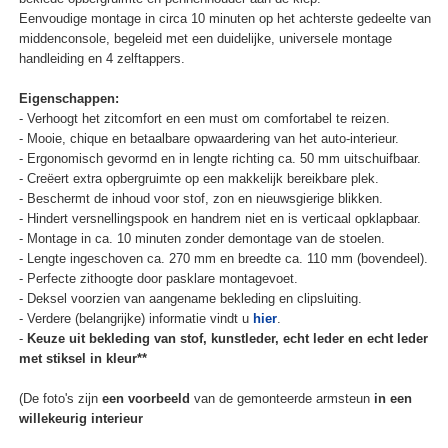
Eenvoudige montage in circa 10 minuten op het achterste gedeelte van
middenconsole, begeleid met een duidelijke, universele montage
handleiding en 4 zelftappers.
Eigenschappen:
- Verhoogt het zitcomfort en een must om comfortabel te reizen.
- Mooie, chique en betaalbare opwaardering van het auto-interieur.
- Ergonomisch gevormd en in lengte richting ca. 50 mm uitschuifbaar.
- Creëert extra opbergruimte op een makkelijk bereikbare plek.
- Beschermt de inhoud voor stof, zon en nieuwsgierige blikken.
- Hindert versnellingspook en handrem niet en is verticaal opklapbaar.
- Montage in ca. 10 minuten zonder demontage van de stoelen.
- Lengte ingeschoven ca. 270 mm en breedte ca. 110 mm (bovendeel).
- Perfecte zithoogte door pasklare montagevoet.
- Deksel voorzien van aangename bekleding en clipsluiting.
- Verdere (belangrijke) informatie vindt u
hier
.
-
Keuze uit bekleding van stof, kunstleder, echt leder en echt leder
met stiksel in kleur**
(De foto's zijn
een voorbeeld
van de gemonteerde armsteun
in een
willekeurig interieur