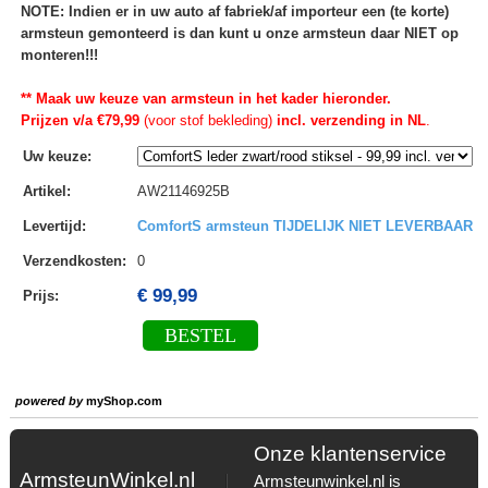
NOTE: Indien er in uw auto af fabriek/af importeur een (te korte)
armsteun gemonteerd is dan kunt u onze armsteun daar NIET op
monteren!!!
** Maak uw keuze van armsteun in het kader hieronder.
Prijzen v/a €79,99
(voor stof bekleding)
incl. verzending in NL
.
Uw keuze
:
Artikel
:
AW21146925B
Levertijd
:
ComfortS armsteun TIJDELIJK NIET LEVERBAAR
Verzendkosten
:
0
€ 99,99
Prijs:
BESTEL
powered by
myShop.com
Onze klantenservice
ArmsteunWinkel.nl
Armsteunwinkel.nl is