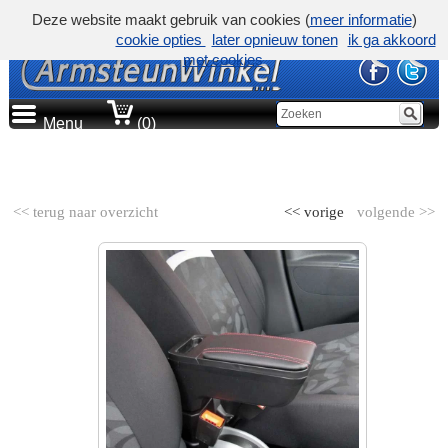
Deze website maakt gebruik van cookies (
meer informatie
)
cookie opties
later opnieuw tonen
ik ga akkoord
met cookies
Menu
(0)
AUTOMERK
<< terug naar overzicht
<< vorige
volgende >>