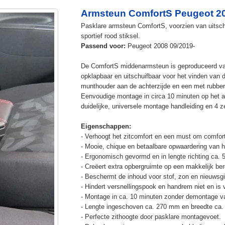
Armsteun ComfortS Peugeot 20
Pasklare armsteun ComfortS, voorzien van uitschu
sportief rood stiksel.
Passend voor:
Peugeot 2008 09/2019-
De ComfortS middenarmsteun is geproduceerd v
opklapbaar en uitschuifbaar voor het vinden van 
munthouder aan de achterzijde en een met rubbe
Eenvoudige montage in circa 10 minuten op het a
duidelijke, universele montage handleiding en 4 z
Eigenschappen:
- Verhoogt het zitcomfort en een must om comfort
- Mooie, chique en betaalbare opwaardering van he
- Ergonomisch gevormd en in lengte richting ca. 
- Creëert extra opbergruimte op een makkelijk ber
- Beschermt de inhoud voor stof, zon en nieuwsgi
- Hindert versnellingspook en handrem niet en is v
- Montage in ca. 10 minuten zonder demontage va
- Lengte ingeschoven ca. 270 mm en breedte ca.
- Perfecte zithoogte door pasklare montagevoet.