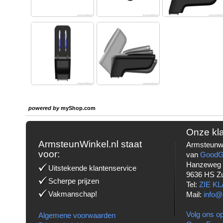
powered by
myShop.com
Onze kl
ArmsteunWinkel.nl staat
Armsteunwi
voor:
van
Good
Hanzeweg
Uitstekende klantenservice
9636 HS Z
Scherpe prijzen
Tel:
ZIE K
Vakmanschap!
Mail:
info@
Volg ons op
Algemene voorwaarden