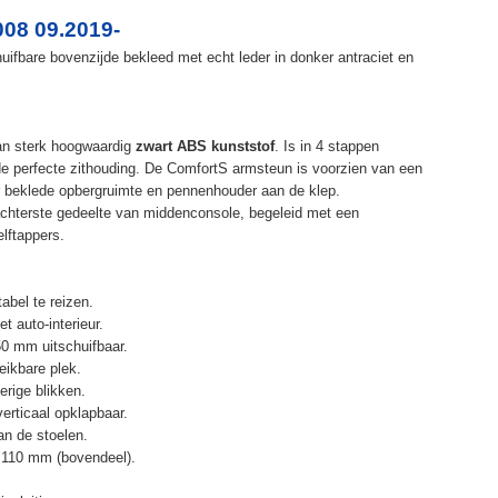
08 09.2019-
ifbare bovenzijde bekleed met echt leder in donker antraciet en
an sterk hoogwaardig
zwart ABS kunststof
. Is in 4 stappen
de perfecte zithouding. De ComfortS armsteun is voorzien van een
r beklede opbergruimte en pennenhouder aan de klep.
chterste gedeelte van middenconsole, begeleid met een
elftappers.
abel te reizen.
t auto-interieur.
50 mm uitschuifbaar.
eikbare plek.
erige blikken.
erticaal opklapbaar.
n de stoelen.
 110 mm (bovendeel).