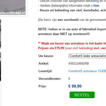
- Deksel voorzien van aangename bekleding en cli
- Verdere (belangrijke) informatie vindt u
hier
.
-
Keuze uit bekleding van stof, kunstleder, echt
(De foto's zijn
een voorbeeld
van de gemonteerd
NOTE: Indien er in uw auto af fabriek/af impo
armsteun daar NIET op monteren!!!
** Maak uw keuze van armsteun in het kader h
Prijzen v/a €79,99
(voor stof bekleding)
incl. ve
Uw keuze
:
Artikel
:
AW2114692RB
Levertijd
:
ComfortS armsteun TIJ
Verzendkosten
:
0
€ 99,99
Prijs:
BESTEL