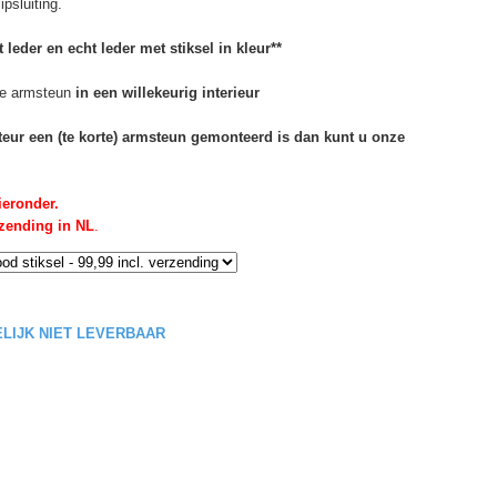
psluiting.
 leder en echt leder met stiksel in kleur**
e armsteun
in een willekeurig interieur
rteur een (te korte) armsteun gemonteerd is dan kunt u onze
ieronder.
rzending in NL
.
DELIJK NIET LEVERBAAR