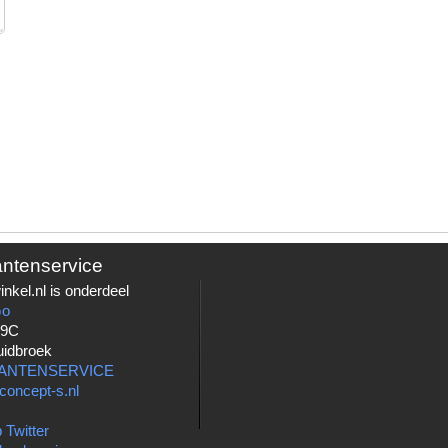
antenservice
nkel.nl is onderdeel
Go
 9C
uidbroek
LANTENSERVICE
concept-s.nl
 Twitter