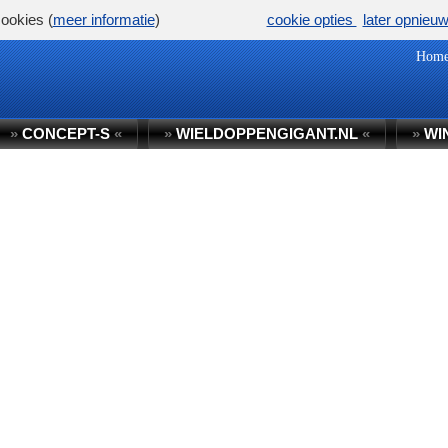
ookies (
meer informatie
)
cookie opties
later opnieu
Hom
»
CONCEPT-S
«
»
WIELDOPPENGIGANT.NL
«
»
WI