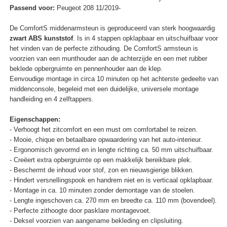
Passend voor:
Peugeot 208 11/2019-
De ComfortS middenarmsteun is geproduceerd van sterk hoogwaardig
zwart ABS kunststof
. Is in 4 stappen opklapbaar en uitschuifbaar voor
het vinden van de perfecte zithouding. De ComfortS armsteun is
voorzien van een munthouder aan de achterzijde en een met rubber
beklede opbergruimte en pennenhouder aan de klep.
Eenvoudige montage in circa 10 minuten op het achterste gedeelte van
middenconsole, begeleid met een duidelijke, universele montage
handleiding en 4 zelftappers.
Eigenschappen:
- Verhoogt het zitcomfort en een must om comfortabel te reizen.
- Mooie, chique en betaalbare opwaardering van het auto-interieur.
- Ergonomisch gevormd en in lengte richting ca. 50 mm uitschuifbaar.
- Creëert extra opbergruimte op een makkelijk bereikbare plek.
- Beschermt de inhoud voor stof, zon en nieuwsgierige blikken.
- Hindert versnellingspook en handrem niet en is verticaal opklapbaar.
- Montage in ca. 10 minuten zonder demontage van de stoelen.
- Lengte ingeschoven ca. 270 mm en breedte ca. 110 mm (bovendeel).
- Perfecte zithoogte door pasklare montagevoet.
- Deksel voorzien van aangename bekleding en clipsluiting.