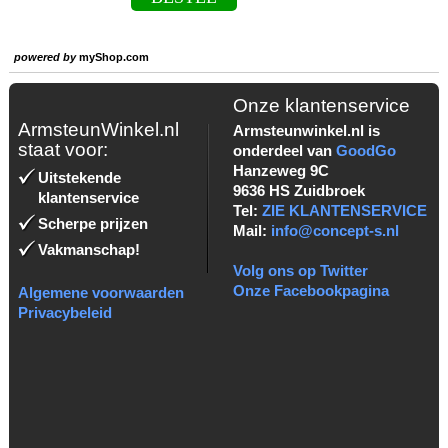
powered by
myShop.com
Onze klantenservice
ArmsteunWinkel.nl
Armsteunwinkel.nl is
staat voor:
onderdeel van
GoodGo
Hanzeweg 9C
Uitstekende
9636 HS Zuidbroek
klantenservice
Tel:
ZIE KLANTENSERVICE
Scherpe prijzen
Mail:
info@concept-s.nl
Vakmanschap!
Volg ons op Twitter
Onze Facebookpagina
Algemene voorwaarden
Privacybeleid