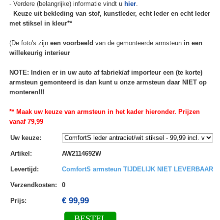
- Verdere (belangrijke) informatie vindt u
hier
.
-
Keuze uit bekleding van stof, kunstleder, echt leder en echt leder
met stiksel in kleur**
(De foto's zijn
een voorbeeld
van de gemonteerde armsteun
in een
willekeurig interieur
NOTE: Indien er in uw auto af fabriek/af importeur een (te korte)
armsteun gemonteerd is dan kunt u onze armsteun daar NIET op
monteren!!!
** Maak uw keuze van armsteun in het kader hieronder. Prijzen
vanaf 79,99
Uw keuze
:
Artikel
:
AW2114692W
Levertijd
:
ComfortS armsteun TIJDELIJK NIET LEVERBAAR
Verzendkosten
:
0
€ 99,99
Prijs:
BESTEL