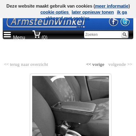
Deze website maakt gebruik van cookies (
meer informatie
)
cookie opties
later opnieuw tonen
ik ga
akkoord met cookies
Menu
(0)
AUTOMERK
<< terug naar overzicht
<< vorige
volgende >>