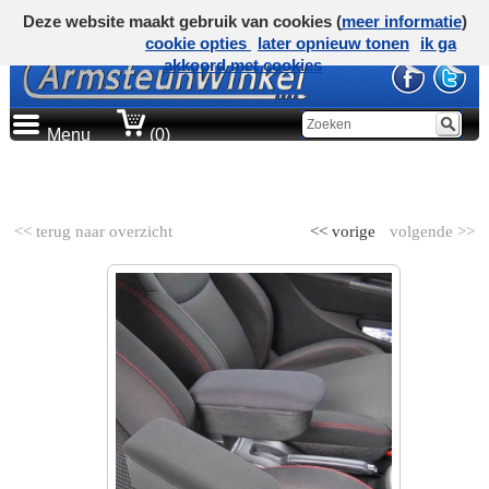
Deze website maakt gebruik van cookies (
meer informatie
)
cookie opties
later opnieuw tonen
ik ga
akkoord met cookies
Menu
(0)
AUTOMERK
<< terug naar overzicht
<< vorige
volgende >>