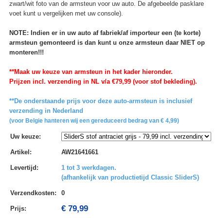
zwart/wit foto van de armsteun voor uw auto. De afgebeelde pasklare
voet kunt u vergelijken met uw console).
NOTE: Indien er in uw auto af fabriek/af importeur een (te korte)
armsteun gemonteerd is dan kunt u onze armsteun daar NIET op
monteren!!!
**Maak uw keuze van armsteun in het kader hieronder.
Prijzen incl. verzending in NL v/a €79,99 (voor stof bekleding).
**De onderstaande prijs voor deze auto-armsteun is inclusief
verzending in Nederland
(voor Belgie hanteren wij een gereduceerd bedrag van € 4,99)
Uw keuze
:
Artikel
:
AW21641661
Levertijd
:
1 tot 3 werkdagen.
(afhankelijk van productietijd Classic SliderS)
Verzendkosten
:
0
€ 79,99
Prijs: