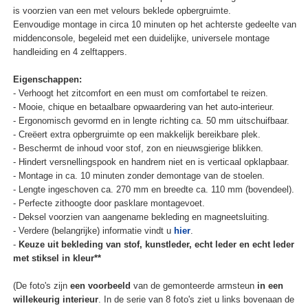
is voorzien van een met velours beklede opbergruimte.
Eenvoudige montage in circa 10 minuten op het achterste gedeelte van
middenconsole, begeleid met een duidelijke, universele montage
handleiding en 4 zelftappers.
Eigenschappen:
- Verhoogt het zitcomfort en een must om comfortabel te reizen.
- Mooie, chique en betaalbare opwaardering van het auto-interieur.
- Ergonomisch gevormd en in lengte richting ca. 50 mm uitschuifbaar.
- Creëert extra opbergruimte op een makkelijk bereikbare plek.
- Beschermt de inhoud voor stof, zon en nieuwsgierige blikken.
- Hindert versnellingspook en handrem niet en is verticaal opklapbaar.
- Montage in ca. 10 minuten zonder demontage van de stoelen.
- Lengte ingeschoven ca. 270 mm en breedte ca. 110 mm (bovendeel).
- Perfecte zithoogte door pasklare montagevoet.
- Deksel voorzien van aangename bekleding en magneetsluiting.
- Verdere (belangrijke) informatie vindt u
hier
.
-
Keuze uit bekleding van stof, kunstleder, echt leder en echt leder
met stiksel in kleur**
(De foto's zijn
een voorbeeld
van de gemonteerde armsteun
in een
willekeurig interieur
. In de serie van 8 foto's ziet u links bovenaan de