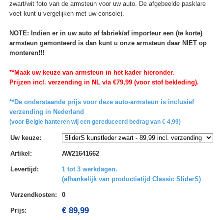
zwart/wit foto van de armsteun voor uw auto. De afgebeelde pasklare
voet kunt u vergelijken met uw console).
NOTE: Indien er in uw auto af fabriek/af importeur een (te korte)
armsteun gemonteerd is dan kunt u onze armsteun daar NIET op
monteren!!!
**Maak uw keuze van armsteun in het kader hieronder.
Prijzen incl. verzending in NL v/a €79,99 (voor stof bekleding).
**De onderstaande prijs voor deze auto-armsteun is inclusief
verzending in Nederland
(voor Belgie hanteren wij een gereduceerd bedrag van € 4,99)
Uw keuze
:
Artikel
:
AW21641662
Levertijd
:
1 tot 3 werkdagen.
(afhankelijk van productietijd Classic SliderS)
Verzendkosten
:
0
€ 89,99
Prijs: