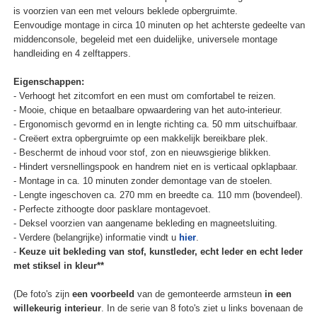
is voorzien van een met velours beklede opbergruimte.
Eenvoudige montage in circa 10 minuten op het achterste gedeelte van
middenconsole, begeleid met een duidelijke, universele montage
handleiding en 4 zelftappers.
Eigenschappen:
- Verhoogt het zitcomfort en een must om comfortabel te reizen.
- Mooie, chique en betaalbare opwaardering van het auto-interieur.
- Ergonomisch gevormd en in lengte richting ca. 50 mm uitschuifbaar.
- Creëert extra opbergruimte op een makkelijk bereikbare plek.
- Beschermt de inhoud voor stof, zon en nieuwsgierige blikken.
- Hindert versnellingspook en handrem niet en is verticaal opklapbaar.
- Montage in ca. 10 minuten zonder demontage van de stoelen.
- Lengte ingeschoven ca. 270 mm en breedte ca. 110 mm (bovendeel).
- Perfecte zithoogte door pasklare montagevoet.
- Deksel voorzien van aangename bekleding en magneetsluiting.
- Verdere (belangrijke) informatie vindt u
hier
.
-
Keuze uit bekleding van stof, kunstleder, echt leder en echt leder
met stiksel in kleur**
(De foto's zijn
een voorbeeld
van de gemonteerde armsteun
in een
willekeurig interieur
. In de serie van 8 foto's ziet u links bovenaan de