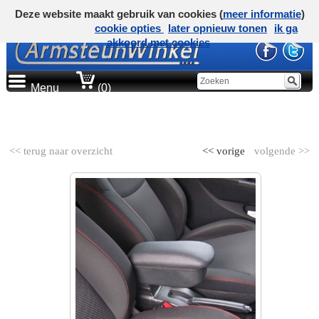
Deze website maakt gebruik van cookies (
meer informatie
)
cookie opties
later opnieuw tonen
ik ga
akkoord met cookies
Menu
(0)
AUTOMERK
<< terug naar overzicht
<< vorige
volgende >>