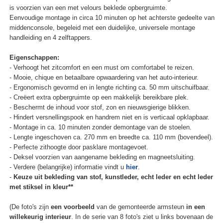
is voorzien van een met velours beklede opbergruimte.
Eenvoudige montage in circa 10 minuten op het achterste gedeelte van
middenconsole, begeleid met een duidelijke, universele montage
handleiding en 4 zelftappers.
Eigenschappen:
- Verhoogt het zitcomfort en een must om comfortabel te reizen.
- Mooie, chique en betaalbare opwaardering van het auto-interieur.
- Ergonomisch gevormd en in lengte richting ca. 50 mm uitschuifbaar.
- Creëert extra opbergruimte op een makkelijk bereikbare plek.
- Beschermt de inhoud voor stof, zon en nieuwsgierige blikken.
- Hindert versnellingspook en handrem niet en is verticaal opklapbaar.
- Montage in ca. 10 minuten zonder demontage van de stoelen.
- Lengte ingeschoven ca. 270 mm en breedte ca. 110 mm (bovendeel).
- Perfecte zithoogte door pasklare montagevoet.
- Deksel voorzien van aangename bekleding en magneetsluiting.
- Verdere (belangrijke) informatie vindt u
hier
.
-
Keuze uit bekleding van stof, kunstleder, echt leder en echt leder
met stiksel in kleur**
(De foto's zijn
een voorbeeld
van de gemonteerde armsteun
in een
willekeurig interieur
. In de serie van 8 foto's ziet u links bovenaan de