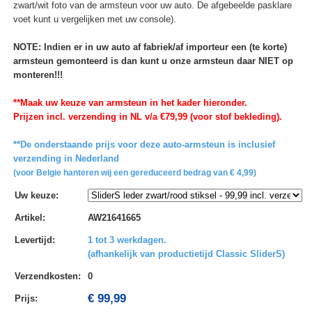
zwart/wit foto van de armsteun voor uw auto. De afgebeelde pasklare
voet kunt u vergelijken met uw console).
NOTE: Indien er in uw auto af fabriek/af importeur een (te korte)
armsteun gemonteerd is dan kunt u onze armsteun daar NIET op
monteren!!!
**Maak uw keuze van armsteun in het kader hieronder.
Prijzen incl. verzending in NL v/a €79,99 (voor stof bekleding).
**De onderstaande prijs voor deze auto-armsteun is inclusief
verzending in Nederland
(voor Belgie hanteren wij een gereduceerd bedrag van € 4,99)
Uw keuze
:
Artikel
:
AW21641665
Levertijd
:
1 tot 3 werkdagen.
(afhankelijk van productietijd Classic SliderS)
Verzendkosten
:
0
€ 99,99
Prijs: