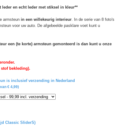
 leder en echt leder met stiksel in kleur**
e armsteun
in een willekeurig interieur
. In de serie van 8 foto's
rmsteun voor uw auto. De afgebeelde pasklare voet kunt u
rteur een (te korte) armsteun gemonteerd is dan kunt u onze
eronder.
 stof bekleding).
un is inclusief verzending in Nederland
van € 4,99)
ijd Classic SliderS)