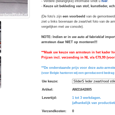
- Verdere (belangrijke) informatie vindt u
hier
.
-
Keuze uit bekleding van stof, kunstleder, echt
(De foto's zijn
een voorbeeld
van de gemonteerd
ziet u links bovenaan de zwart/wit foto van de a
vergelijken met uw console).
NOTE: Indien er in uw auto af fabriek/af impo
armsteun daar NIET op monteren!!!
**Maak uw keuze van armsteun in het kader hi
Prijzen incl. verzending in NL v/a €79,99 (voor
**De onderstaande prijs voor deze auto-armste
(voor Belgie hanteren wij een gereduceerd bedrag 
Uw keuze
:
Artikel
:
AW21642805
Levertijd
:
1 tot 3 werkdagen.
(afhankelijk van productiet
Verzendkosten
:
0