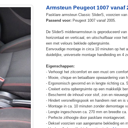
Armsteun Peugeot 1007 vanaf 
Pasklare armsteun Classic SliderS, voorzien van u
Passend voor:
Peugeot 1007 vanaf 2005.
De SliderS middenarmsteun is geproduceerd van s
horizontaal en verticaal, en uitschuifbaar voor h
een met velours beklede opbergruimte.
Eenvoudige montage in circa 10 minuten op het a
duidelijke, universele montage handleiding en 4 z
Eigenschappen:
- Verhoogt het zitcomfort en een must om comfort
- Mooie, chique en betaalbare opwaardering van he
- Ergonomisch gevormd en in lengte richting ca. 
- Creëert extra opbergruimte op een makkelijk ber
- Beschermt de inhoud voor stof, zon en nieuwsgi
- Hindert versnellingspook en handrem niet en is v
- Montage in ca. 10 minuten zonder demontage va
- Lengte ingeschoven ca. 270 mm en breedte ca.
- Perfecte zithoogte door pasklare montagevoet.
- Deksel voorzien van aangename bekleding en m