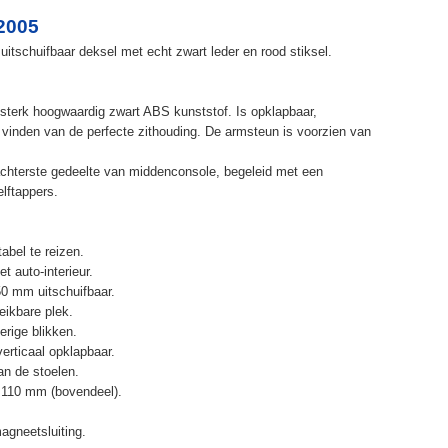
2005
itschuifbaar deksel met echt zwart leder en rood stiksel.
terk hoogwaardig zwart ABS kunststof. Is opklapbaar,
et vinden van de perfecte zithouding. De armsteun is voorzien van
chterste gedeelte van middenconsole, begeleid met een
elftappers.
abel te reizen.
t auto-interieur.
50 mm uitschuifbaar.
eikbare plek.
erige blikken.
erticaal opklapbaar.
n de stoelen.
 110 mm (bovendeel).
agneetsluiting.