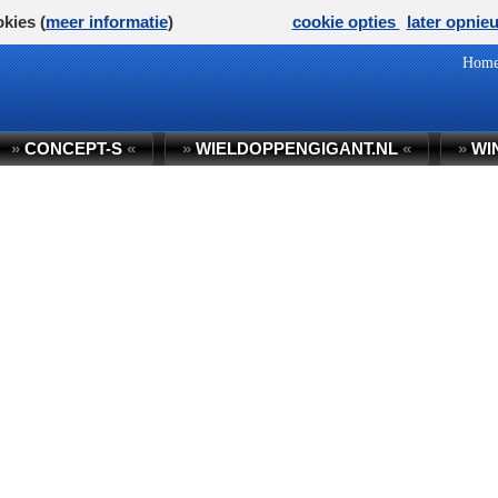
kies (
meer informatie
)
cookie opties
later opnie
Hom
»
CONCEPT-S
«
»
WIELDOPPENGIGANT.NL
«
»
WI