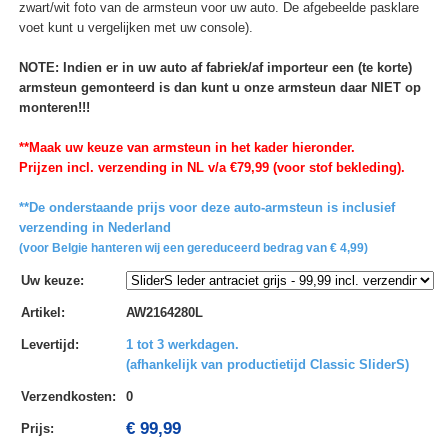
zwart/wit foto van de armsteun voor uw auto. De afgebeelde pasklare
voet kunt u vergelijken met uw console).
NOTE: Indien er in uw auto af fabriek/af importeur een (te korte)
armsteun gemonteerd is dan kunt u onze armsteun daar NIET op
monteren!!!
**Maak uw keuze van armsteun in het kader hieronder.
Prijzen incl. verzending in NL v/a €79,99 (voor stof bekleding).
**De onderstaande prijs voor deze auto-armsteun is inclusief
verzending in Nederland
(voor Belgie hanteren wij een gereduceerd bedrag van € 4,99)
Uw keuze
:
Artikel
:
AW2164280L
Levertijd
:
1 tot 3 werkdagen.
(afhankelijk van productietijd Classic SliderS)
Verzendkosten
:
0
€ 99,99
Prijs: