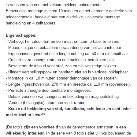
is voorzien van een met velours beklede opbergruimte.
Eenvoudige montage in circa 10 minuten op het achterste gedeelte van
middenconsole, begeleid met een duidelijke, universele montage
handleiding en 4 zelftappers.
Eigenschappen:
- Verhoogt het zitcomfort en een must om comfortabel te reizen.
- Mooie, chique en betaalbare opwaardering van het auto-interieur.
- Ergonomisch gevormd en in lengte richting ca. 50 mm uitschuifbaar.
- Creëert extra opbergruimte op een makkelijk bereikbare plek.
- Beschermt de inhoud voor stof, zon en nieuwsgierige blikken.
- Hindert versnellingspook en handrem niet en is verticaal opklapbaar.
- Montage in ca. 10 minuten zonder demontage van de stoelen.
- Lengte ingeschoven ca. 270 mm en breedte ca. 110 mm (bovendeel).
- Perfecte zithoogte door pasklare montagevoet.
- Deksel voorzien van aangename bekleding en magneetsluiting.
- Verdere (belangrijke) informatie vindt u
hier
.
-
Keuze uit bekleding van stof, kunstleder, echt leder en echt leder
met stiksel in kleur**
(De foto's zijn
een voorbeeld
van de gemonteerde armsteun
in een
willekeurig interieur
. In de serie van 8 foto's ziet u links bovenaan de