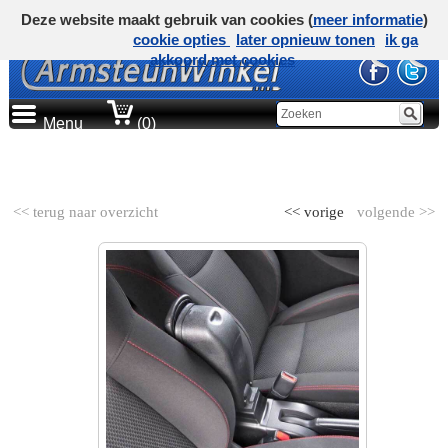
Deze website maakt gebruik van cookies (
meer informatie
)
cookie opties
later opnieuw tonen
ik ga
akkoord met cookies
Menu
(0)
AUTOMERK
<< terug naar overzicht
<< vorige
volgende >>