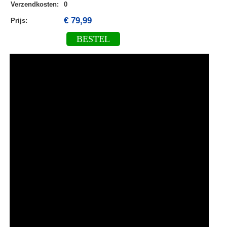
Verzendkosten
:
0
€ 79,99
Prijs:
BESTEL