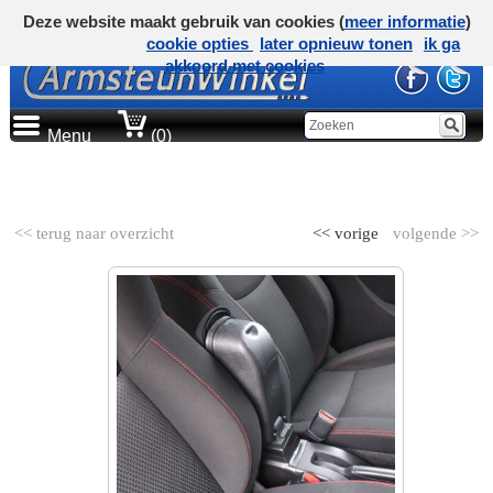
Deze website maakt gebruik van cookies (
meer informatie
)
cookie opties
later opnieuw tonen
ik ga
akkoord met cookies
Menu
(0)
AUTOMERK
<< terug naar overzicht
<< vorige
volgende >>