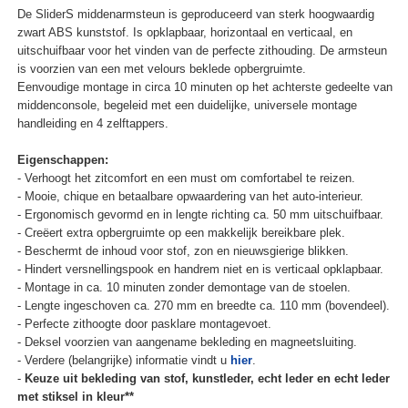
De SliderS middenarmsteun is geproduceerd van sterk hoogwaardig
zwart ABS kunststof. Is opklapbaar, horizontaal en verticaal, en
uitschuifbaar voor het vinden van de perfecte zithouding. De armsteun
is voorzien van een met velours beklede opbergruimte.
Eenvoudige montage in circa 10 minuten op het achterste gedeelte van
middenconsole, begeleid met een duidelijke, universele montage
handleiding en 4 zelftappers.
Eigenschappen:
- Verhoogt het zitcomfort en een must om comfortabel te reizen.
- Mooie, chique en betaalbare opwaardering van het auto-interieur.
- Ergonomisch gevormd en in lengte richting ca. 50 mm uitschuifbaar.
- Creëert extra opbergruimte op een makkelijk bereikbare plek.
- Beschermt de inhoud voor stof, zon en nieuwsgierige blikken.
- Hindert versnellingspook en handrem niet en is verticaal opklapbaar.
- Montage in ca. 10 minuten zonder demontage van de stoelen.
- Lengte ingeschoven ca. 270 mm en breedte ca. 110 mm (bovendeel).
- Perfecte zithoogte door pasklare montagevoet.
- Deksel voorzien van aangename bekleding en magneetsluiting.
- Verdere (belangrijke) informatie vindt u
hier
.
-
Keuze uit bekleding van stof, kunstleder, echt leder en echt leder
met stiksel in kleur**