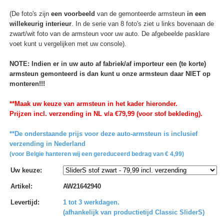
(De foto's zijn
een voorbeeld
van de gemonteerde armsteun
in een
willekeurig interieur
. In de serie van 8 foto's ziet u links bovenaan de
zwart/wit foto van de armsteun voor uw auto. De afgebeelde pasklare
voet kunt u vergelijken met uw console).
NOTE: Indien er in uw auto af fabriek/af importeur een (te korte)
armsteun gemonteerd is dan kunt u onze armsteun daar NIET op
monteren!!!
**Maak uw keuze van armsteun in het kader hieronder.
Prijzen incl. verzending in NL v/a €79,99 (voor stof bekleding).
**De onderstaande prijs voor deze auto-armsteun is inclusief
verzending in Nederland
(voor Belgie hanteren wij een gereduceerd bedrag van € 4,99)
Uw keuze
:
Artikel
:
AW21642940
Levertijd
:
1 tot 3 werkdagen.
(afhankelijk van productietijd Classic SliderS)