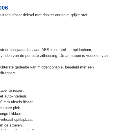
006
itschuifbaar deksel met donker antraciet grijze stof.
terk hoogwaardig zwart ABS kunststof. Is opklapbaar,
et vinden van de perfecte zithouding. De armsteun is voorzien van
chterste gedeelte van middenconsole, begeleid met een
elftappers.
abel te reizen.
t auto-interieur.
50 mm uitschuifbaar.
eikbare plek.
erige blikken.
erticaal opklapbaar.
n de stoelen.