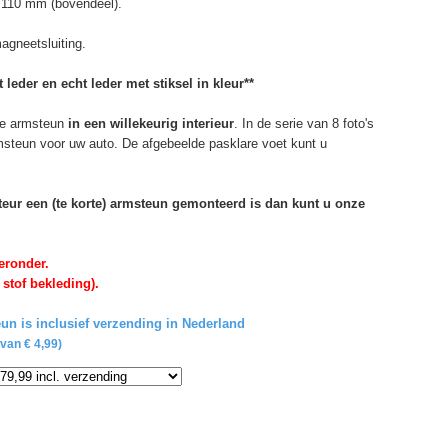
 110 mm (bovendeel).
agneetsluiting.
 leder en echt leder met stiksel in kleur**
e armsteun
in een willekeurig interieur
. In de serie van 8 foto's
rmsteun voor uw auto. De afgebeelde pasklare voet kunt u
rteur een (te korte) armsteun gemonteerd is dan kunt u onze
eronder.
 stof bekleding).
un is inclusief verzending in Nederland
van € 4,99)