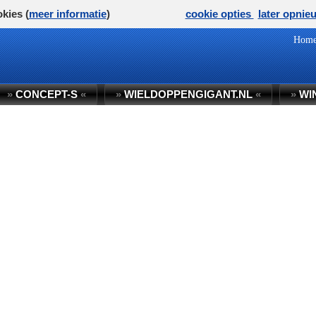
kies (
meer informatie
)
cookie opties
later opnie
Hom
»
CONCEPT-S
«
»
WIELDOPPENGIGANT.NL
«
»
WI