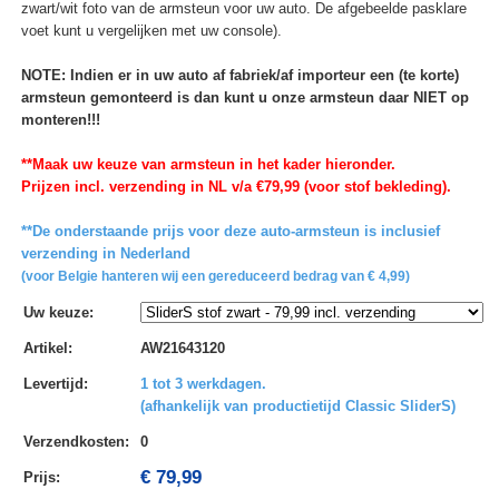
zwart/wit foto van de armsteun voor uw auto. De afgebeelde pasklare
voet kunt u vergelijken met uw console).
NOTE: Indien er in uw auto af fabriek/af importeur een (te korte)
armsteun gemonteerd is dan kunt u onze armsteun daar NIET op
monteren!!!
**Maak uw keuze van armsteun in het kader hieronder.
Prijzen incl. verzending in NL v/a €79,99 (voor stof bekleding).
**De onderstaande prijs voor deze auto-armsteun is inclusief
verzending in Nederland
(voor Belgie hanteren wij een gereduceerd bedrag van € 4,99)
Uw keuze
:
Artikel
:
AW21643120
Levertijd
:
1 tot 3 werkdagen.
(afhankelijk van productietijd Classic SliderS)
Verzendkosten
:
0
€ 79,99
Prijs: