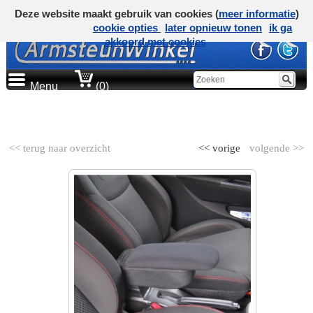
Deze website maakt gebruik van cookies (
meer informatie
)
cookie opties
later opnieuw tonen
ik ga
akkoord met cookies
Menu
(0)
AUTOMERK
<< terug naar overzicht
<< vorige
volgende >>