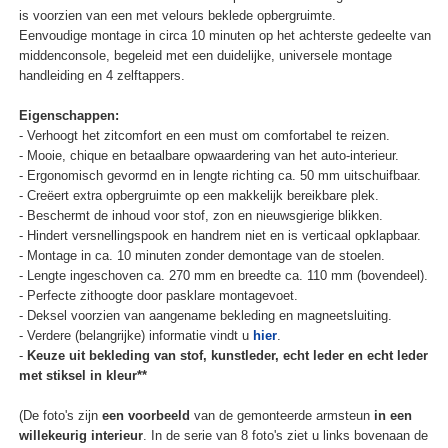
is voorzien van een met velours beklede opbergruimte.
Eenvoudige montage in circa 10 minuten op het achterste gedeelte van
middenconsole, begeleid met een duidelijke, universele montage
handleiding en 4 zelftappers.
Eigenschappen:
- Verhoogt het zitcomfort en een must om comfortabel te reizen.
- Mooie, chique en betaalbare opwaardering van het auto-interieur.
- Ergonomisch gevormd en in lengte richting ca. 50 mm uitschuifbaar.
- Creëert extra opbergruimte op een makkelijk bereikbare plek.
- Beschermt de inhoud voor stof, zon en nieuwsgierige blikken.
- Hindert versnellingspook en handrem niet en is verticaal opklapbaar.
- Montage in ca. 10 minuten zonder demontage van de stoelen.
- Lengte ingeschoven ca. 270 mm en breedte ca. 110 mm (bovendeel).
- Perfecte zithoogte door pasklare montagevoet.
- Deksel voorzien van aangename bekleding en magneetsluiting.
- Verdere (belangrijke) informatie vindt u
hier
.
-
Keuze uit bekleding van stof, kunstleder, echt leder en echt leder
met stiksel in kleur**
(De foto's zijn
een voorbeeld
van de gemonteerde armsteun
in een
willekeurig interieur
. In de serie van 8 foto's ziet u links bovenaan de