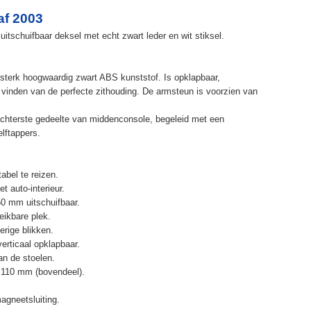
af 2003
itschuifbaar deksel met echt zwart leder en wit stiksel.
terk hoogwaardig zwart ABS kunststof. Is opklapbaar,
et vinden van de perfecte zithouding. De armsteun is voorzien van
chterste gedeelte van middenconsole, begeleid met een
elftappers.
abel te reizen.
t auto-interieur.
50 mm uitschuifbaar.
eikbare plek.
erige blikken.
erticaal opklapbaar.
n de stoelen.
 110 mm (bovendeel).
agneetsluiting.