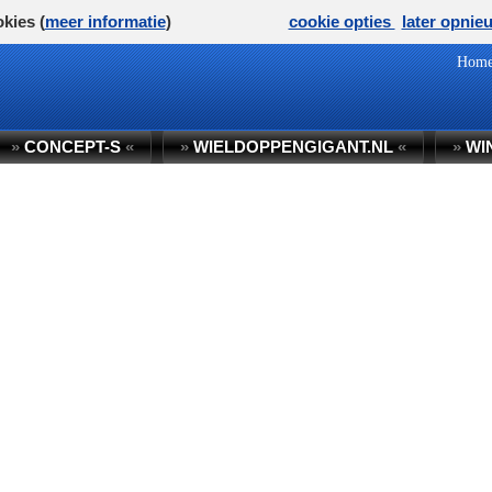
kies (
meer informatie
)
cookie opties
later opnie
Hom
»
CONCEPT-S
«
»
WIELDOPPENGIGANT.NL
«
»
WI