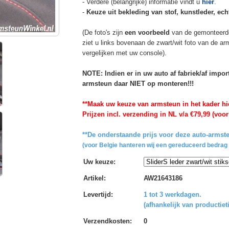
- Verdere (belangrijke) informatie vindt u
hier
.
-
Keuze uit bekleding van stof, kunstleder, echt
(De foto's zijn
een voorbeeld
van de gemonteerd
ziet u links bovenaan de zwart/wit foto van de a
vergelijken met uw console).
NOTE: Indien er in uw auto af fabriek/af impo
armsteun daar NIET op monteren!!!
**Maak uw keuze van armsteun in het kader hi
Prijzen incl. verzending in NL v/a €79,99 (voor
**De onderstaande prijs voor deze auto-armste
(voor Belgie hanteren wij een gereduceerd bedrag 
Uw keuze
:
Artikel
:
AW21643186
Levertijd
:
1 tot 3 werkdagen.
(afhankelijk van productiet
Verzendkosten
:
0