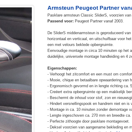
Armsteun Peugeot Partner van
Pasklare armsteun Classic SliderS, voorzien van u
Passend voor:
Peugeot Partner vanaf 2003.
De SliderS middenarmsteun is geproduceerd van s
horizontaal en verticaal, en uitschuifbaar voor h
een met velours beklede opbergruimte.
Eenvoudige montage in circa 10 minuten op het a
duidelijke, universele montage handleiding en 4 z
Eigenschappen:
- Verhoogt het zitcomfort en een must om comfort
- Mooie, chique en betaalbare opwaardering van he
- Ergonomisch gevormd en in lengte richting ca. 
- Creëert extra opbergruimte op een makkelijk ber
- Beschermt de inhoud voor stof, zon en nieuwsgi
- Hindert versnellingspook en handrem niet en is v
- Montage in ca. 10 minuten zonder demontage va
- Lengte ingeschoven ca. 270 mm en breedte ca.
- Perfecte zithoogte door pasklare montagevoet.
- Deksel voorzien van aangename bekleding en m