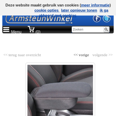
Deze website maakt gebruik van cookies (
meer informatie
)
cookie opties
later opnieuw tonen
ik ga
akkoord met cookies
Menu
(0)
AUTOMERK
<< terug naar overzicht
<< vorige
volgende >>