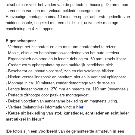
uitschuifbaar voor het vinden van de perfecte zithouding. De armsteun
is voorzien van een met velours beklede opbergruimte.
Eenvoudige montage in circa 10 minuten op het achterste gedeelte van
middenconsole, begeleid met een duidelijke, universele montage
handleiding en 4 zelftappers.
Eigenschappen:
- Verhoogt het zitcomfort en een must om comfortabel te reizen.
- Mooie, chique en betaalbare opwaardering van het auto-interieur.
- Ergonomisch gevormd en in lengte richting ca. 50 mm uitschuifbaar.
- Creëert extra opbergruimte op een makkelijk bereikbare plek.
- Beschermt de inhoud voor stof, zon en nieuwsgierige blikken.
- Hindert versnellingspook en handrem niet en is verticaal opklapbaar.
- Montage in ca. 10 minuten zonder demontage van de stoelen.
- Lengte ingeschoven ca. 270 mm en breedte ca. 110 mm (bovendeel).
- Perfecte zithoogte door pasklare montagevoet.
- Deksel voorzien van aangename bekleding en magneetsluiting.
- Verdere (belangrijke) informatie vindt u
hier
.
-
Keuze uit bekleding van stof, kunstleder, echt leder en echt leder
met stiksel in kleur**
(De foto's zijn
een voorbeeld
van de gemonteerde armsteun
in een