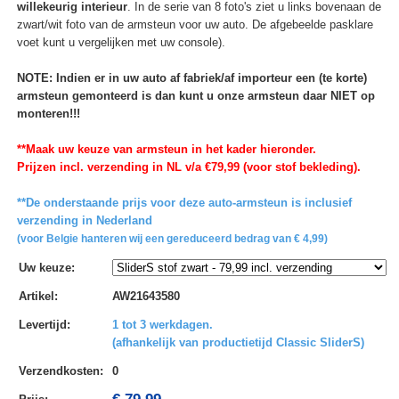
willekeurig interieur
. In de serie van 8 foto's ziet u links bovenaan de
zwart/wit foto van de armsteun voor uw auto. De afgebeelde pasklare
voet kunt u vergelijken met uw console).
NOTE: Indien er in uw auto af fabriek/af importeur een (te korte)
armsteun gemonteerd is dan kunt u onze armsteun daar NIET op
monteren!!!
**Maak uw keuze van armsteun in het kader hieronder.
Prijzen incl. verzending in NL v/a €79,99 (voor stof bekleding).
**De onderstaande prijs voor deze auto-armsteun is inclusief
verzending in Nederland
(voor Belgie hanteren wij een gereduceerd bedrag van € 4,99)
Uw keuze
:
Artikel
:
AW21643580
Levertijd
:
1 tot 3 werkdagen.
(afhankelijk van productietijd Classic SliderS)
Verzendkosten
:
0