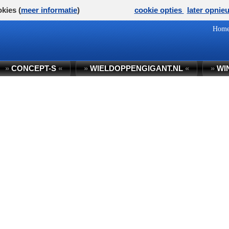
kies (
meer informatie
)
cookie opties
later opnie
Hom
»
CONCEPT-S
«
»
WIELDOPPENGIGANT.NL
«
»
WI