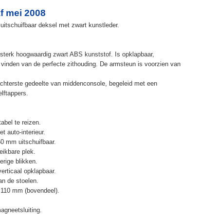
f mei 2008
uitschuifbaar deksel met zwart kunstleder.
terk hoogwaardig zwart ABS kunststof. Is opklapbaar,
et vinden van de perfecte zithouding. De armsteun is voorzien van
chterste gedeelte van middenconsole, begeleid met een
elftappers.
abel te reizen.
t auto-interieur.
50 mm uitschuifbaar.
eikbare plek.
erige blikken.
erticaal opklapbaar.
n de stoelen.
 110 mm (bovendeel).
agneetsluiting.