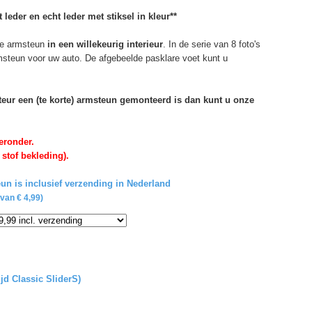
 leder en echt leder met stiksel in kleur**
e armsteun
in een willekeurig interieur
. In de serie van 8 foto's
rmsteun voor uw auto. De afgebeelde pasklare voet kunt u
rteur een (te korte) armsteun gemonteerd is dan kunt u onze
eronder.
 stof bekleding).
un is inclusief verzending in Nederland
van € 4,99)
ijd Classic SliderS)