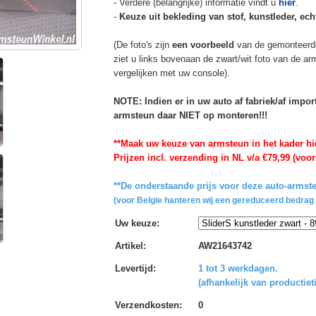
- Verdere (belangrijke) informatie vindt u
hier
.
-
Keuze uit bekleding van stof, kunstleder, echt
(De foto's zijn
een voorbeeld
van de gemonteerd
ziet u links bovenaan de zwart/wit foto van de a
vergelijken met uw console).
NOTE: Indien er in uw auto af fabriek/af impo
armsteun daar NIET op monteren!!!
**Maak uw keuze van armsteun in het kader hi
Prijzen incl. verzending in NL v/a €79,99 (voor
**De onderstaande prijs voor deze auto-armste
(voor Belgie hanteren wij een gereduceerd bedrag 
Uw keuze
:
Artikel
:
AW21643742
Levertijd
:
1 tot 3 werkdagen.
(afhankelijk van productiet
Verzendkosten
:
0