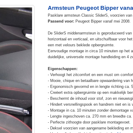
Armsteun Peugeot Bipper vana
Pasklare armsteun Classic SliderS, voorzien van 
Passend voor:
Peugeot Bipper vanaf mei 2008.
De SliderS middenarmsteun is geproduceerd van s
horizontaal en verticaal, en uitschuifbaar voor h
een met velours beklede opbergruimte.
Eenvoudige montage in circa 10 minuten op het a
duidelijke, universele montage handleiding en 4 z
Eigenschappen:
- Verhoogt het zitcomfort en een must om comfort
- Mooie, chique en betaalbare opwaardering van he
- Ergonomisch gevormd en in lengte richting ca. 
- Creëert extra opbergruimte op een makkelijk ber
- Beschermt de inhoud voor stof, zon en nieuwsgi
- Hindert versnellingspook en handrem niet en is v
- Montage in ca. 10 minuten zonder demontage va
- Lengte ingeschoven ca. 270 mm en breedte ca.
- Perfecte zithoogte door pasklare montagevoet.
- Deksel voorzien van aangename bekleding en m