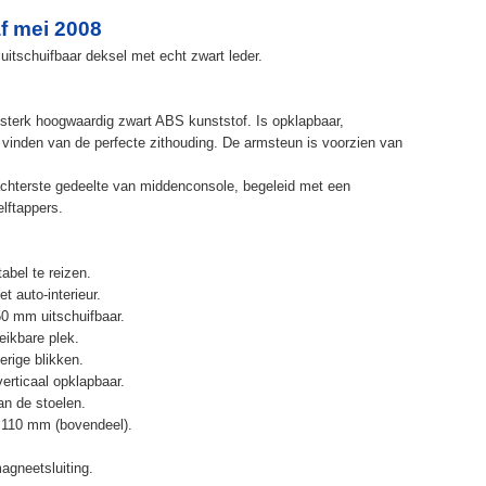
f mei 2008
uitschuifbaar deksel met echt zwart leder.
terk hoogwaardig zwart ABS kunststof. Is opklapbaar,
et vinden van de perfecte zithouding. De armsteun is voorzien van
chterste gedeelte van middenconsole, begeleid met een
elftappers.
abel te reizen.
t auto-interieur.
50 mm uitschuifbaar.
eikbare plek.
erige blikken.
erticaal opklapbaar.
n de stoelen.
 110 mm (bovendeel).
agneetsluiting.