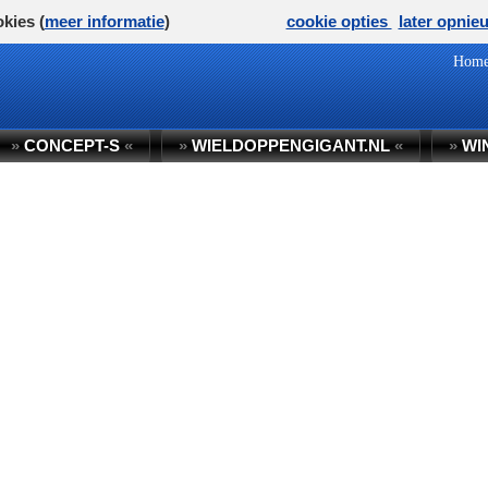
kies (
meer informatie
)
cookie opties
later opnie
Hom
»
CONCEPT-S
«
»
WIELDOPPENGIGANT.NL
«
»
WI