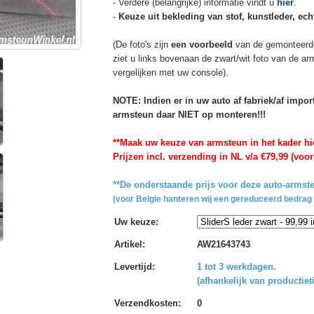
- Verdere (belangrijke) informatie vindt u
hier
.
-
Keuze uit bekleding van stof, kunstleder, echt
(De foto's zijn
een voorbeeld
van de gemonteerd
ziet u links bovenaan de zwart/wit foto van de a
vergelijken met uw console).
NOTE: Indien er in uw auto af fabriek/af impo
armsteun daar NIET op monteren!!!
**Maak uw keuze van armsteun in het kader hi
Prijzen incl. verzending in NL v/a €79,99 (voor
**De onderstaande prijs voor deze auto-armste
(voor Belgie hanteren wij een gereduceerd bedrag 
Uw keuze
:
Artikel
:
AW21643743
Levertijd
:
1 tot 3 werkdagen.
(afhankelijk van productiet
Verzendkosten
:
0