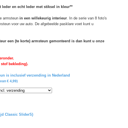
 leder en echt leder met stiksel in kleur**
e armsteun
in een willekeurig interieur
. In de serie van 8 foto's
rmsteun voor uw auto. De afgebeelde pasklare voet kunt u
rteur een (te korte) armsteun gemonteerd is dan kunt u onze
eronder.
 stof bekleding).
un is inclusief verzending in Nederland
van € 4,99)
ijd Classic SliderS)