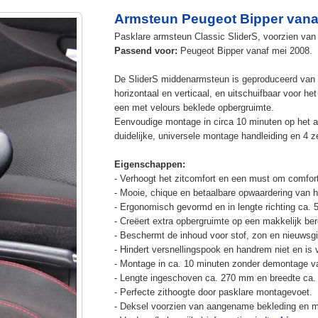
Armsteun Peugeot Bipper vana
Pasklare armsteun Classic SliderS, voorzien van 
Passend voor:
Peugeot Bipper vanaf mei 2008.
De SliderS middenarmsteun is geproduceerd van s
horizontaal en verticaal, en uitschuifbaar voor h
een met velours beklede opbergruimte.
Eenvoudige montage in circa 10 minuten op het a
duidelijke, universele montage handleiding en 4 z
Eigenschappen:
- Verhoogt het zitcomfort en een must om comfort
- Mooie, chique en betaalbare opwaardering van he
- Ergonomisch gevormd en in lengte richting ca. 
- Creëert extra opbergruimte op een makkelijk ber
- Beschermt de inhoud voor stof, zon en nieuwsgi
- Hindert versnellingspook en handrem niet en is v
- Montage in ca. 10 minuten zonder demontage va
- Lengte ingeschoven ca. 270 mm en breedte ca.
- Perfecte zithoogte door pasklare montagevoet.
- Deksel voorzien van aangename bekleding en m