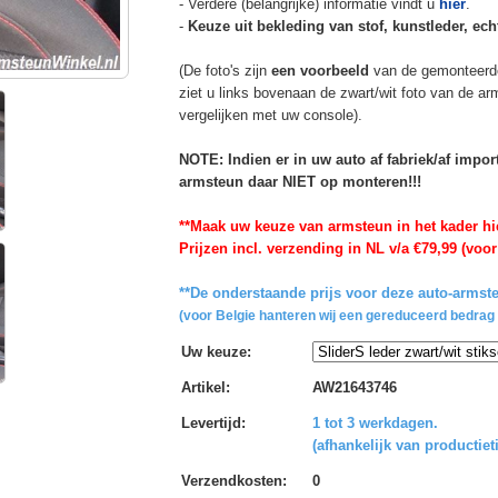
- Verdere (belangrijke) informatie vindt u
hier
.
-
Keuze uit bekleding van stof, kunstleder, echt
(De foto's zijn
een voorbeeld
van de gemonteerd
ziet u links bovenaan de zwart/wit foto van de a
vergelijken met uw console).
NOTE: Indien er in uw auto af fabriek/af impo
armsteun daar NIET op monteren!!!
**Maak uw keuze van armsteun in het kader hi
Prijzen incl. verzending in NL v/a €79,99 (voor
**De onderstaande prijs voor deze auto-armste
(voor Belgie hanteren wij een gereduceerd bedrag 
Uw keuze
:
Artikel
:
AW21643746
Levertijd
:
1 tot 3 werkdagen.
(afhankelijk van productiet
Verzendkosten
:
0