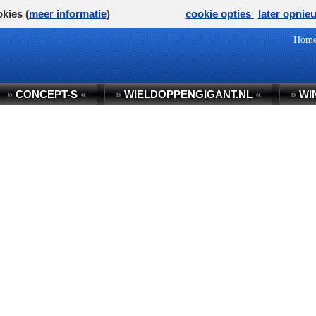
kies (
meer informatie
)
cookie opties
later opnie
Hom
»
CONCEPT-S
«
»
WIELDOPPENGIGANT.NL
«
»
WI