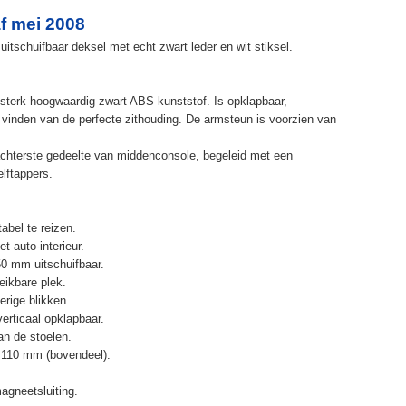
f mei 2008
itschuifbaar deksel met echt zwart leder en wit stiksel.
terk hoogwaardig zwart ABS kunststof. Is opklapbaar,
et vinden van de perfecte zithouding. De armsteun is voorzien van
chterste gedeelte van middenconsole, begeleid met een
elftappers.
abel te reizen.
t auto-interieur.
50 mm uitschuifbaar.
eikbare plek.
erige blikken.
erticaal opklapbaar.
n de stoelen.
 110 mm (bovendeel).
agneetsluiting.