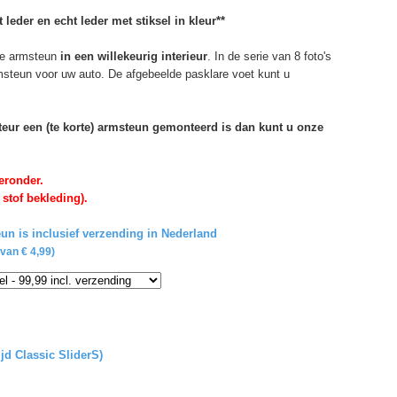
 leder en echt leder met stiksel in kleur**
e armsteun
in een willekeurig interieur
. In de serie van 8 foto's
rmsteun voor uw auto. De afgebeelde pasklare voet kunt u
rteur een (te korte) armsteun gemonteerd is dan kunt u onze
eronder.
 stof bekleding).
un is inclusief verzending in Nederland
van € 4,99)
ijd Classic SliderS)