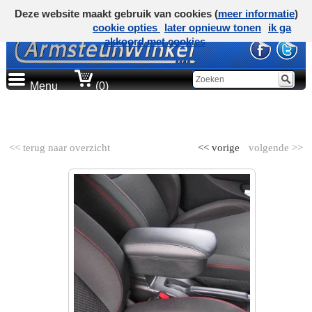
Deze website maakt gebruik van cookies (
meer informatie
)
cookie opties
later opnieuw tonen
ik ga
akkoord met cookies
Menu
(0)
AUTOMERK
<< terug naar overzicht
<< vorige
volgende >>