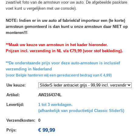
zwart/wit foto van de armsteun voor uw auto. De afgebeelde pasklare
voet kunt u vergelijken met uw console).
NOTE: Indien er in uw auto af fabriek/af importeur een (te korte)
armsteun gemonteerd is dan kunt u onze armsteun daar NIET op
monteren!!!
**Maak uw keuze van armsteun in het kader hieronder.
Prijzen incl. verzending in NL v/a €79,99 (voor stof bekleding).
**De onderstaande prijs voor deze auto-armsteun is inclusief
verzending in Nederland
(voor Belgie hanteren wij een gereduceerd bedrag van € 4,99)
Uw keuze
:
Artikel
:
AW2164374L
Levertijd
:
1 tot 3 werkdagen.
(afhankelijk van productietijd Classic SliderS)
Verzendkosten
:
0
€ 99,99
Prijs: