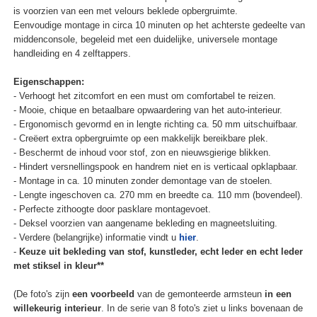
is voorzien van een met velours beklede opbergruimte.
Eenvoudige montage in circa 10 minuten op het achterste gedeelte van
middenconsole, begeleid met een duidelijke, universele montage
handleiding en 4 zelftappers.
Eigenschappen:
- Verhoogt het zitcomfort en een must om comfortabel te reizen.
- Mooie, chique en betaalbare opwaardering van het auto-interieur.
- Ergonomisch gevormd en in lengte richting ca. 50 mm uitschuifbaar.
- Creëert extra opbergruimte op een makkelijk bereikbare plek.
- Beschermt de inhoud voor stof, zon en nieuwsgierige blikken.
- Hindert versnellingspook en handrem niet en is verticaal opklapbaar.
- Montage in ca. 10 minuten zonder demontage van de stoelen.
- Lengte ingeschoven ca. 270 mm en breedte ca. 110 mm (bovendeel).
- Perfecte zithoogte door pasklare montagevoet.
- Deksel voorzien van aangename bekleding en magneetsluiting.
- Verdere (belangrijke) informatie vindt u
hier
.
-
Keuze uit bekleding van stof, kunstleder, echt leder en echt leder
met stiksel in kleur**
(De foto's zijn
een voorbeeld
van de gemonteerde armsteun
in een
willekeurig interieur
. In de serie van 8 foto's ziet u links bovenaan de