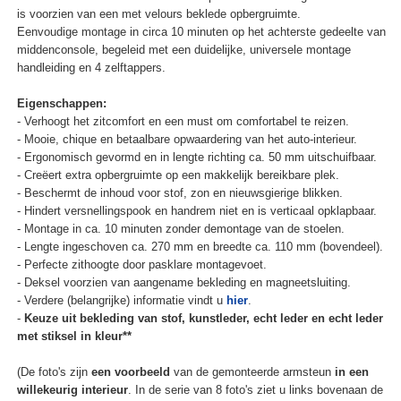
is voorzien van een met velours beklede opbergruimte.
Eenvoudige montage in circa 10 minuten op het achterste gedeelte van
middenconsole, begeleid met een duidelijke, universele montage
handleiding en 4 zelftappers.
Eigenschappen:
- Verhoogt het zitcomfort en een must om comfortabel te reizen.
- Mooie, chique en betaalbare opwaardering van het auto-interieur.
- Ergonomisch gevormd en in lengte richting ca. 50 mm uitschuifbaar.
- Creëert extra opbergruimte op een makkelijk bereikbare plek.
- Beschermt de inhoud voor stof, zon en nieuwsgierige blikken.
- Hindert versnellingspook en handrem niet en is verticaal opklapbaar.
- Montage in ca. 10 minuten zonder demontage van de stoelen.
- Lengte ingeschoven ca. 270 mm en breedte ca. 110 mm (bovendeel).
- Perfecte zithoogte door pasklare montagevoet.
- Deksel voorzien van aangename bekleding en magneetsluiting.
- Verdere (belangrijke) informatie vindt u
hier
.
-
Keuze uit bekleding van stof, kunstleder, echt leder en echt leder
met stiksel in kleur**
(De foto's zijn
een voorbeeld
van de gemonteerde armsteun
in een
willekeurig interieur
. In de serie van 8 foto's ziet u links bovenaan de