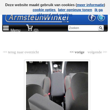
Deze website maakt gebruik van cookies (
meer informatie
)
cookie opties
later opnieuw tonen
ik ga
akkoord met cookies
Menu
(0)
AUTOMERK
<< terug naar overzicht
<< vorige
volgende >>