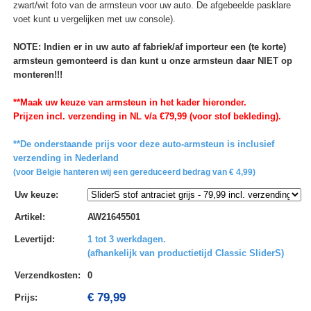
zwart/wit foto van de armsteun voor uw auto. De afgebeelde pasklare
voet kunt u vergelijken met uw console).
NOTE: Indien er in uw auto af fabriek/af importeur een (te korte)
armsteun gemonteerd is dan kunt u onze armsteun daar NIET op
monteren!!!
**Maak uw keuze van armsteun in het kader hieronder.
Prijzen incl. verzending in NL v/a €79,99 (voor stof bekleding).
**De onderstaande prijs voor deze auto-armsteun is inclusief
verzending in Nederland
(voor Belgie hanteren wij een gereduceerd bedrag van € 4,99)
Uw keuze
:
Artikel
:
AW21645501
Levertijd
:
1 tot 3 werkdagen.
(afhankelijk van productietijd Classic SliderS)
Verzendkosten
:
0
€ 79,99
Prijs: