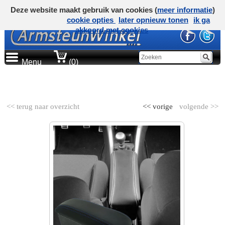
Deze website maakt gebruik van cookies (
meer informatie
)
cookie opties
later opnieuw tonen
ik ga
akkoord met cookies
Menu
(0)
AUTOMERK
<< terug naar overzicht
<< vorige
volgende >>