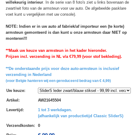
willekeurig interieur
. In de serie van 8 foto's ziet u links bovenaan de
zwart/wit foto van de armsteun voor uw auto. De afgebeelde pasklare
voet kunt u vergelijken met uw console).
NOTE: Indien er in uw auto af fabriek/af importeur een (te korte)
armsteun gemonteerd is dan kunt u onze armsteun daar NIET op
monteren!!!
**Maak uw keuze van armsteun in het kader hieronder.
Prijzen incl. verzending in NL v/a €79,99 (voor stof bekleding).
**De onderstaande prijs voor deze auto-armsteun is inclusief
verzending in Nederland
(voor Belgie hanteren wij een gereduceerd bedrag van € 4,99)
Uw keuze
:
Artikel
:
AW21645504
Levertijd
:
1 tot 3 werkdagen.
(afhankelijk van productietijd Classic SliderS)
Verzendkosten
:
0