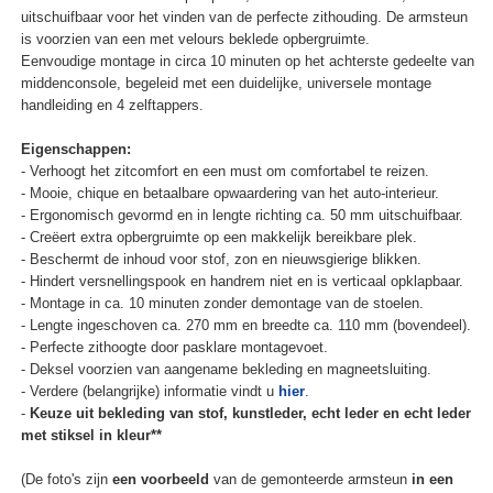
uitschuifbaar voor het vinden van de perfecte zithouding. De armsteun
is voorzien van een met velours beklede opbergruimte.
Eenvoudige montage in circa 10 minuten op het achterste gedeelte van
middenconsole, begeleid met een duidelijke, universele montage
handleiding en 4 zelftappers.
Eigenschappen:
- Verhoogt het zitcomfort en een must om comfortabel te reizen.
- Mooie, chique en betaalbare opwaardering van het auto-interieur.
- Ergonomisch gevormd en in lengte richting ca. 50 mm uitschuifbaar.
- Creëert extra opbergruimte op een makkelijk bereikbare plek.
- Beschermt de inhoud voor stof, zon en nieuwsgierige blikken.
- Hindert versnellingspook en handrem niet en is verticaal opklapbaar.
- Montage in ca. 10 minuten zonder demontage van de stoelen.
- Lengte ingeschoven ca. 270 mm en breedte ca. 110 mm (bovendeel).
- Perfecte zithoogte door pasklare montagevoet.
- Deksel voorzien van aangename bekleding en magneetsluiting.
- Verdere (belangrijke) informatie vindt u
hier
.
-
Keuze uit bekleding van stof, kunstleder, echt leder en echt leder
met stiksel in kleur**
(De foto's zijn
een voorbeeld
van de gemonteerde armsteun
in een