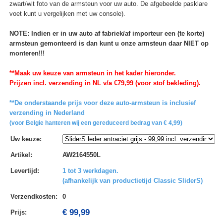
zwart/wit foto van de armsteun voor uw auto. De afgebeelde pasklare
voet kunt u vergelijken met uw console).
NOTE: Indien er in uw auto af fabriek/af importeur een (te korte)
armsteun gemonteerd is dan kunt u onze armsteun daar NIET op
monteren!!!
**Maak uw keuze van armsteun in het kader hieronder.
Prijzen incl. verzending in NL v/a €79,99 (voor stof bekleding).
**De onderstaande prijs voor deze auto-armsteun is inclusief
verzending in Nederland
(voor Belgie hanteren wij een gereduceerd bedrag van € 4,99)
Uw keuze
:
Artikel
:
AW2164550L
Levertijd
:
1 tot 3 werkdagen.
(afhankelijk van productietijd Classic SliderS)
Verzendkosten
:
0
€ 99,99
Prijs: