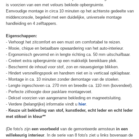
is voorzien van een met velours beklede opbergruimte.
Eenvoudige montage in circa 10 minuten op het achterste gedeelte van
middenconsole, begeleid met een duidelijke, universele montage
handleiding en 4 zelftappers.
Eigenschappen:
- Verhoogt het zitcomfort en een must om comfortabel te reizen.
- Mooie, chique en betaalbare opwaardering van het auto-interieur.
- Ergonomisch gevormd en in lengte richting ca. 50 mm uitschuifbaar.
- Creëert extra opbergruimte op een makkelijk bereikbare plek.
- Beschermt de inhoud voor stof, zon en nieuwsgierige blikken.
- Hindert versnellingspook en handrem niet en is verticaal opklapbaar.
- Montage in ca. 10 minuten zonder demontage van de stoelen.
- Lengte ingeschoven ca. 270 mm en breedte ca. 110 mm (bovendeel).
- Perfecte zithoogte door pasklare montagevoet.
- Deksel voorzien van aangename bekleding en magneetsluiting.
- Verdere (belangrijke) informatie vindt u
hier
.
-
Keuze uit bekleding van stof, kunstleder, echt leder en echt leder
met stiksel in kleur**
(De foto's zijn
een voorbeeld
van de gemonteerde armsteun
in een
willekeurig interieur
. In de serie van 8 foto's ziet u links bovenaan de