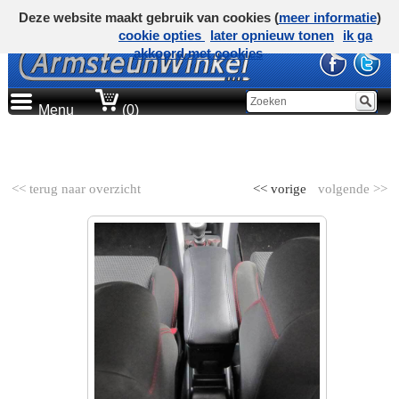
Deze website maakt gebruik van cookies (
meer informatie
)
cookie opties
later opnieuw tonen
ik ga
akkoord met cookies
Menu
(0)
AUTOMERK
<< terug naar overzicht
<< vorige
volgende >>