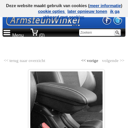
Deze website maakt gebruik van cookies (
meer informatie
)
cookie opties
later opnieuw tonen
ik ga
akkoord met cookies
Menu
(0)
AUTOMERK
<< terug naar overzicht
<< vorige
volgende >>