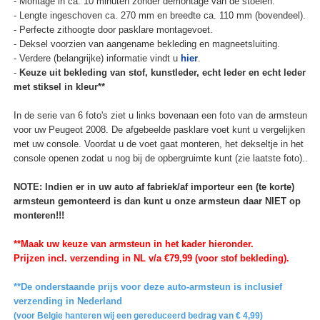
- Montage in ca. 10 minuten zonder demontage van de stoelen.
- Lengte ingeschoven ca. 270 mm en breedte ca. 110 mm (bovendeel).
- Perfecte zithoogte door pasklare montagevoet.
- Deksel voorzien van aangename bekleding en magneetsluiting.
- Verdere (belangrijke) informatie vindt u
hier
.
-
Keuze uit bekleding van stof, kunstleder, echt leder en echt leder
met stiksel in kleur**
In de serie van 6 foto's ziet u links bovenaan een foto van de armsteun
voor uw Peugeot 2008. De afgebeelde pasklare voet kunt u vergelijken
met uw console. Voordat u de voet gaat monteren, het dekseltje in het
console openen zodat u nog bij de opbergruimte kunt (zie laatste foto)..
NOTE: Indien er in uw auto af fabriek/af importeur een (te korte)
armsteun gemonteerd is dan kunt u onze armsteun daar NIET op
monteren!!!
**Maak uw keuze van armsteun in het kader hieronder.
Prijzen incl. verzending in NL v/a €79,99 (voor stof bekleding).
**De onderstaande prijs voor deze auto-armsteun is inclusief
verzending in Nederland
(voor Belgie hanteren wij een gereduceerd bedrag van € 4,99)