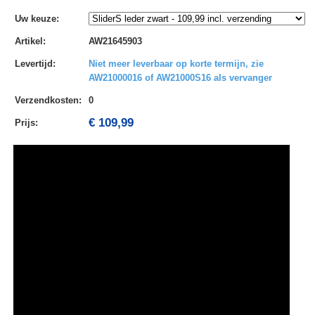
Uw keuze
:
Artikel
:
AW21645903
Levertijd
:
Niet meer leverbaar op korte termijn, zie
AW21000016 of AW21000S16 als vervanger
Verzendkosten
:
0
€ 109,99
Prijs: