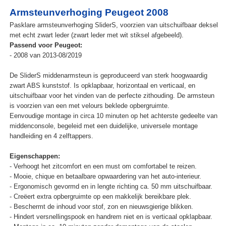
Armsteunverhoging Peugeot 2008
Pasklare armsteunverhoging SliderS, voorzien van uitschuifbaar deksel
met echt zwart leder (zwart leder met wit stiksel afgebeeld).
Passend voor Peugeot:
- 2008 van 2013-08/2019
De SliderS middenarmsteun is geproduceerd van sterk hoogwaardig
zwart ABS kunststof. Is opklapbaar, horizontaal en verticaal, en
uitschuifbaar voor het vinden van de perfecte zithouding. De armsteun
is voorzien van een met velours beklede opbergruimte.
Eenvoudige montage in circa 10 minuten op het achterste gedeelte van
middenconsole, begeleid met een duidelijke, universele montage
handleiding en 4 zelftappers.
Eigenschappen:
- Verhoogt het zitcomfort en een must om comfortabel te reizen.
- Mooie, chique en betaalbare opwaardering van het auto-interieur.
- Ergonomisch gevormd en in lengte richting ca. 50 mm uitschuifbaar.
- Creëert extra opbergruimte op een makkelijk bereikbare plek.
- Beschermt de inhoud voor stof, zon en nieuwsgierige blikken.
- Hindert versnellingspook en handrem niet en is verticaal opklapbaar.