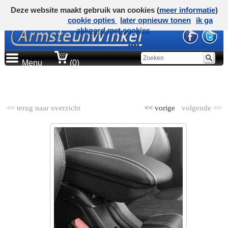
Deze website maakt gebruik van cookies (
meer informatie
)
cookie opties
later opnieuw tonen
ik ga
akkoord met cookies
Menu
(0)
AUTOMERK
<< terug naar overzicht
<< vorige
volgende >>