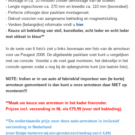
- Montage in ca. 10 minuten zonder demontage van de stoelen.
- Lengte ingeschoven ca. 270 mm en breedte ca. 110 mm (bovendeel).
- Perfecte zithoogte door pasklare montagevoet.
- Deksel voorzien van aangename bekleding en magneetsluiting.
- Verdere (belangrijke) informatie vindt u
hier
.
-
Keuze uit bekleding van stof, kunstleder, echt leder en echt leder
met stiksel in kleur**
In de serie van 6 foto's ziet u links bovenaan een foto van de armsteun
voor uw Peugeot 2008. De afgebeelde pasklare voet kunt u vergelijken
met uw console. Voordat u de voet gaat monteren, het dekseltje in het
console openen zodat u nog bij de opbergruimte kunt (zie laatste foto)..
NOTE: Indien er in uw auto af fabriek/af importeur een (te korte)
armsteun gemonteerd is dan kunt u onze armsteun daar NIET op
monteren!!!
**Maak uw keuze van armsteun in het kader hieronder.
Prijzen incl. verzending in NL v/a €79,99 (voor stof bekleding).
**De onderstaande prijs voor deze auto-armsteun is inclusief
verzending in Nederland
(voor Belgie hanteren wij een gereduceerd bedrag van € 4,99)