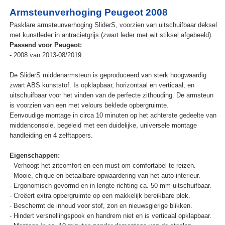
Armsteunverhoging Peugeot 2008
Pasklare armsteunverhoging SliderS, voorzien van uitschuifbaar deksel
met kunstleder in antracietgrijs (zwart leder met wit stiksel afgebeeld).
Passend voor Peugeot:
- 2008 van 2013-08/2019
De SliderS middenarmsteun is geproduceerd van sterk hoogwaardig
zwart ABS kunststof. Is opklapbaar, horizontaal en verticaal, en
uitschuifbaar voor het vinden van de perfecte zithouding. De armsteun
is voorzien van een met velours beklede opbergruimte.
Eenvoudige montage in circa 10 minuten op het achterste gedeelte van
middenconsole, begeleid met een duidelijke, universele montage
handleiding en 4 zelftappers.
Eigenschappen:
- Verhoogt het zitcomfort en een must om comfortabel te reizen.
- Mooie, chique en betaalbare opwaardering van het auto-interieur.
- Ergonomisch gevormd en in lengte richting ca. 50 mm uitschuifbaar.
- Creëert extra opbergruimte op een makkelijk bereikbare plek.
- Beschermt de inhoud voor stof, zon en nieuwsgierige blikken.
- Hindert versnellingspook en handrem niet en is verticaal opklapbaar.