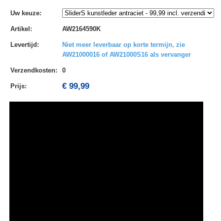
Uw keuze
:
Artikel
:
AW2164590K
Levertijd
:
Niet meer leverbaar op korte termijn, zie
AW21000016 of AW21000S16 als vervanger
Verzendkosten
:
0
€ 99,99
Prijs: