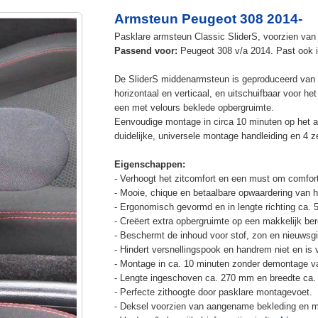
Armsteun Peugeot 308 2014-
Pasklare armsteun Classic SliderS, voorzien van u
Passend voor:
Peugeot 308 v/a 2014. Past ook 
De SliderS middenarmsteun is geproduceerd van s
horizontaal en verticaal, en uitschuifbaar voor h
een met velours beklede opbergruimte.
Eenvoudige montage in circa 10 minuten op het a
duidelijke, universele montage handleiding en 4 z
Eigenschappen:
- Verhoogt het zitcomfort en een must om comfort
- Mooie, chique en betaalbare opwaardering van he
- Ergonomisch gevormd en in lengte richting ca. 
- Creëert extra opbergruimte op een makkelijk ber
- Beschermt de inhoud voor stof, zon en nieuwsgi
- Hindert versnellingspook en handrem niet en is v
- Montage in ca. 10 minuten zonder demontage va
- Lengte ingeschoven ca. 270 mm en breedte ca.
- Perfecte zithoogte door pasklare montagevoet.
- Deksel voorzien van aangename bekleding en m