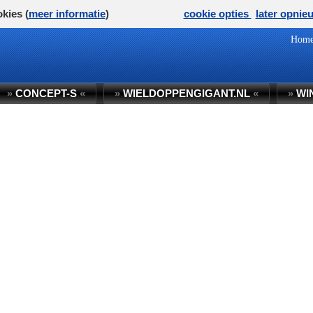
kies (
meer informatie
)
cookie opties
later opnie
Hom
»
CONCEPT-S
«
»
WIELDOPPENGIGANT.NL
«
»
WI