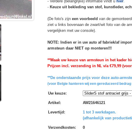
- Verdere (belangrijke) informatie vindt u
hier
.
-
Keuze uit bekleding van stof, kunstleder, echt
(De foto's zijn
een voorbeeld
van de gemonteerd
ziet u links bovenaan de zwart/wit foto van de a
vergelijken met uw console).
NOTE: Indien er in uw auto af fabriek/af impo
armsteun daar NIET op monteren!!!
**Maak uw keuze van armsteun in het kader hi
Prijzen incl. verzending in NL v/a €79,99 (voor
**De onderstaande prijs voor deze auto-armste
(voor Belgie hanteren wij een gereduceerd bedrag 
Uw keuze
:
Artikel
:
AW21646121
Levertijd
:
1 tot 3 werkdagen.
(afhankelijk van productiet
Verzendkosten
:
0