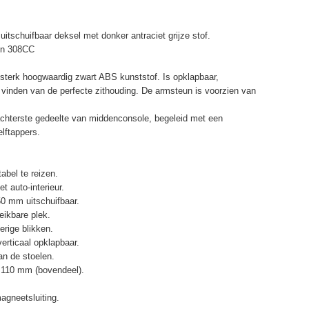
itschuifbaar deksel met donker antraciet grijze stof.
in 308CC
terk hoogwaardig zwart ABS kunststof. Is opklapbaar,
et vinden van de perfecte zithouding. De armsteun is voorzien van
chterste gedeelte van middenconsole, begeleid met een
elftappers.
abel te reizen.
t auto-interieur.
50 mm uitschuifbaar.
eikbare plek.
erige blikken.
erticaal opklapbaar.
n de stoelen.
 110 mm (bovendeel).
agneetsluiting.