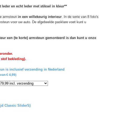
 leder en echt leder met stiksel in kleur**
e armsteun
in een willekeurig interieur
. In de serie van 8 foto's
rmsteun voor uw auto. De afgebeelde pasklare voet kunt u
rteur een (te korte) armsteun gemonteerd is dan kunt u onze
eronder.
 stof bekleding).
un is inclusief verzending in Nederland
van € 4,99)
ijd Classic SliderS)