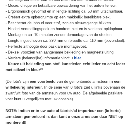
- Mooie, chique en betaalbare opwaardering van het auto-interieur.
- Ergonomisch gevormd en in lengte richting ca. 50 mm uitschuifbaar.
- Creëert extra opbergruimte op een makkelijk bereikbare plek.
- Beschermt de inhoud voor stof, zon en nieuwsgierige blikken.
- Hindert versnellingspook en handrem niet en is verticaal opklapbaar.
- Montage in ca. 10 minuten zonder demontage van de stoelen.
- Lengte ingeschoven ca. 270 mm en breedte ca. 110 mm (bovendeel).
- Perfecte zithoogte door pasklare montagevoet.
- Deksel voorzien van aangename bekleding en magneetsluiting.
- Verdere (belangrijke) informatie vindt u
hier
.
-
Keuze uit bekleding van stof, kunstleder, echt leder en echt leder
met stiksel in kleur**
(De foto's zijn
een voorbeeld
van de gemonteerde armsteun
in een
willekeurig interieur
. In de serie van 8 foto's ziet u links bovenaan de
zwart/wit foto van de armsteun voor uw auto. De afgebeelde pasklare
voet kunt u vergelijken met uw console).
NOTE: Indien er in uw auto af fabriek/af importeur een (te korte)
armsteun gemonteerd is dan kunt u onze armsteun daar NIET op
monteren!!!