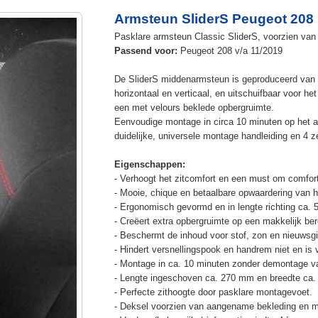
Armsteun SliderS Peugeot 208 
Pasklare armsteun Classic SliderS, voorzien van 
Passend voor:
Peugeot 208 v/a 11/2019
De SliderS middenarmsteun is geproduceerd van s
horizontaal en verticaal, en uitschuifbaar voor h
een met velours beklede opbergruimte.
Eenvoudige montage in circa 10 minuten op het a
duidelijke, universele montage handleiding en 4 z
Eigenschappen:
- Verhoogt het zitcomfort en een must om comfort
- Mooie, chique en betaalbare opwaardering van he
- Ergonomisch gevormd en in lengte richting ca. 
- Creëert extra opbergruimte op een makkelijk ber
- Beschermt de inhoud voor stof, zon en nieuwsgi
- Hindert versnellingspook en handrem niet en is v
- Montage in ca. 10 minuten zonder demontage va
- Lengte ingeschoven ca. 270 mm en breedte ca.
- Perfecte zithoogte door pasklare montagevoet.
- Deksel voorzien van aangename bekleding en m