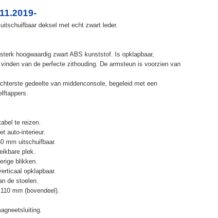
11.2019-
uitschuifbaar deksel met echt zwart leder.
terk hoogwaardig zwart ABS kunststof. Is opklapbaar,
et vinden van de perfecte zithouding. De armsteun is voorzien van
chterste gedeelte van middenconsole, begeleid met een
elftappers.
abel te reizen.
t auto-interieur.
50 mm uitschuifbaar.
eikbare plek.
erige blikken.
erticaal opklapbaar.
n de stoelen.
 110 mm (bovendeel).
agneetsluiting.