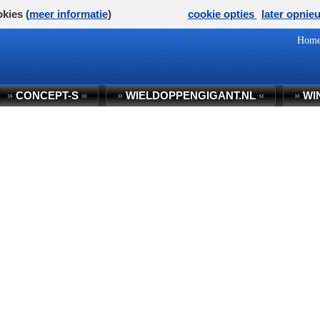
kies (
meer informatie
)
cookie opties
later opnie
Hom
»
CONCEPT-S
«
»
WIELDOPPENGIGANT.NL
«
»
WI