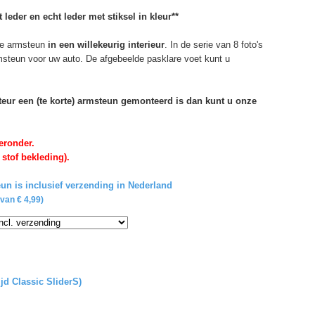
 leder en echt leder met stiksel in kleur**
e armsteun
in een willekeurig interieur
. In de serie van 8 foto's
rmsteun voor uw auto. De afgebeelde pasklare voet kunt u
rteur een (te korte) armsteun gemonteerd is dan kunt u onze
eronder.
 stof bekleding).
un is inclusief verzending in Nederland
van € 4,99)
ijd Classic SliderS)