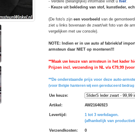
- Verdere (belangrijke) informatie vindt u
hier
.
-
Keuze uit bekleding van stof, kunstleder, echt
(De foto's zijn
een voorbeeld
van de gemonteerd
ziet u links bovenaan de zwart/wit foto van de a
vergelijken met uw console).
NOTE: Indien er in uw auto af fabriek/af impo
armsteun daar NIET op monteren!!!
**Maak uw keuze van armsteun in het kader hi
Prijzen incl. verzending in NL v/a €79,99 (voor
**De onderstaande prijs voor deze auto-armste
(voor Belgie hanteren wij een gereduceerd bedrag 
Uw keuze
:
Artikel
:
AW21646923
Levertijd
:
1 tot 3 werkdagen.
(afhankelijk van productiet
Verzendkosten
:
0