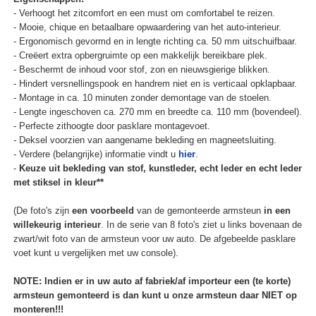
- Verhoogt het zitcomfort en een must om comfortabel te reizen.
- Mooie, chique en betaalbare opwaardering van het auto-interieur.
- Ergonomisch gevormd en in lengte richting ca. 50 mm uitschuifbaar.
- Creëert extra opbergruimte op een makkelijk bereikbare plek.
- Beschermt de inhoud voor stof, zon en nieuwsgierige blikken.
- Hindert versnellingspook en handrem niet en is verticaal opklapbaar.
- Montage in ca. 10 minuten zonder demontage van de stoelen.
- Lengte ingeschoven ca. 270 mm en breedte ca. 110 mm (bovendeel).
- Perfecte zithoogte door pasklare montagevoet.
- Deksel voorzien van aangename bekleding en magneetsluiting.
- Verdere (belangrijke) informatie vindt u
hier
.
-
Keuze uit bekleding van stof, kunstleder, echt leder en echt leder
met stiksel in kleur**
(De foto's zijn
een voorbeeld
van de gemonteerde armsteun
in een
willekeurig interieur
. In de serie van 8 foto's ziet u links bovenaan de
zwart/wit foto van de armsteun voor uw auto. De afgebeelde pasklare
voet kunt u vergelijken met uw console).
NOTE: Indien er in uw auto af fabriek/af importeur een (te korte)
armsteun gemonteerd is dan kunt u onze armsteun daar NIET op
monteren!!!