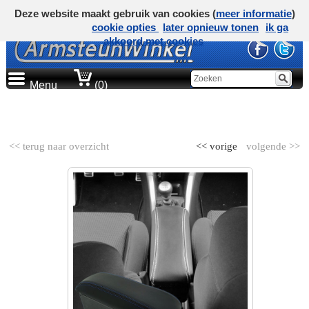
Deze website maakt gebruik van cookies (
meer informatie
)
cookie opties
later opnieuw tonen
ik ga
akkoord met cookies
Menu
(0)
AUTOMERK
<< terug naar overzicht
<< vorige
volgende >>