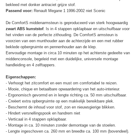
bekleed met donker antraciet grijze stof.
Passend voor:
Renault Megane 1 1996-2002 niet Scenic
De ComfortS middenarmsteun is geproduceerd van sterk hoogwaardig
zwart ABS kunststof
. Is in 4 stappen opklapbaar en uitschuifbaar voor
het vinden van de perfecte zithouding. De ComfortS armsteun is
voorzien van een munthouder aan de achterzijde en een met rubber
beklede opbergruimte en pennenhouder aan de klep.
Eenvoudige montage in circa 10 minuten op het achterste gedeelte van
middenconsole, begeleid met een duidelijke, universele montage
handleiding en 4 zelftappers.
Eigenschappen:
- Verhoogt het zitcomfort en een must om comfortabel te reizen.
- Mooie, chique en betaalbare opwaardering van het auto-interieur.
- Ergonomisch gevormd en in lengte richting ca. 50 mm uitschuifbaar.
- Creëert extra opbergruimte op een makkelijk bereikbare plek.
- Beschermt de inhoud voor stof, zon en nieuwsgierige blikken.
- Hindert versnellingspook en handrem niet
- Verticaal in 4 stappen opklapbaar.
- Montage in ca. 10 minuten zonder demontage van de stoelen.
- Lengte ingeschoven ca. 260 mm en breedte ca. 100 mm (bovendeel).