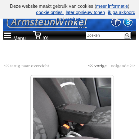
Deze website maakt gebruik van cookies (
meer informatie
)
cookie opties
later opnieuw tonen
ik ga akkoord
met cookies
Menu
(0)
AUTOMERK
<< terug naar overzicht
<< vorige
volgende >>