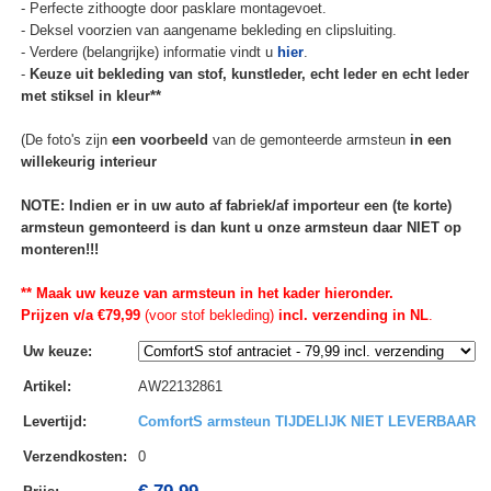
- Perfecte zithoogte door pasklare montagevoet.
- Deksel voorzien van aangename bekleding en clipsluiting.
- Verdere (belangrijke) informatie vindt u
hier
.
-
Keuze uit bekleding van stof, kunstleder, echt leder en echt leder
met stiksel in kleur**
(De foto's zijn
een voorbeeld
van de gemonteerde armsteun
in een
willekeurig interieur
NOTE: Indien er in uw auto af fabriek/af importeur een (te korte)
armsteun gemonteerd is dan kunt u onze armsteun daar NIET op
monteren!!!
** Maak uw keuze van armsteun in het kader hieronder.
Prijzen v/a €79,99
(voor stof bekleding)
incl. verzending in NL
.
Uw keuze
:
Artikel
:
AW22132861
Levertijd
:
ComfortS armsteun TIJDELIJK NIET LEVERBAAR
Verzendkosten
:
0