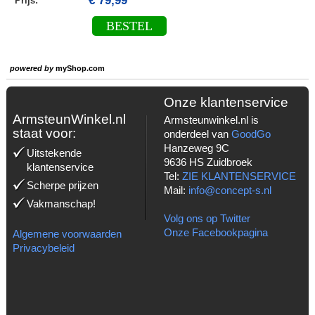
€ 79,99
Prijs:
BESTEL
powered by
myShop.com
Onze klantenservice
ArmsteunWinkel.nl
Armsteunwinkel.nl is
staat voor:
onderdeel van
GoodGo
Hanzeweg 9C
Uitstekende
9636 HS Zuidbroek
klantenservice
Tel:
ZIE KLANTENSERVICE
Scherpe prijzen
Mail:
info@concept-s.nl
Vakmanschap!
Volg ons op Twitter
Onze Facebookpagina
Algemene voorwaarden
Privacybeleid