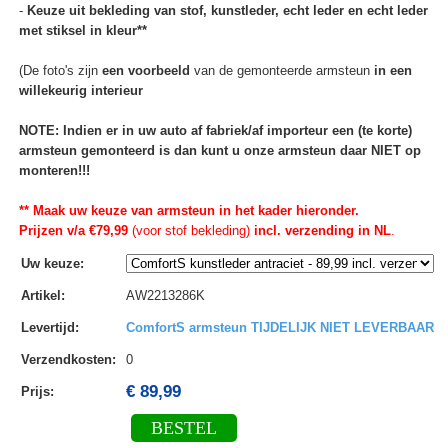
-
Keuze uit bekleding van stof, kunstleder, echt leder en echt leder
met stiksel in kleur**
(De foto's zijn
een voorbeeld
van de gemonteerde armsteun
in een
willekeurig interieur
NOTE: Indien er in uw auto af fabriek/af importeur een (te korte)
armsteun gemonteerd is dan kunt u onze armsteun daar NIET op
monteren!!!
** Maak uw keuze van armsteun in het kader hieronder.
Prijzen v/a €79,99
(voor stof bekleding)
incl. verzending in NL
.
Uw keuze
:
Artikel
:
AW2213286K
Levertijd
:
ComfortS armsteun TIJDELIJK NIET LEVERBAAR
Verzendkosten
:
0
€ 89,99
Prijs:
BESTEL