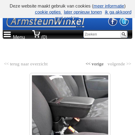
Deze website maakt gebruik van cookies (
meer informatie
)
cookie opties
later opnieuw tonen
ik ga akkoord
met cookies
Menu
(0)
AUTOMERK
<< terug naar overzicht
<< vorige
volgende >>