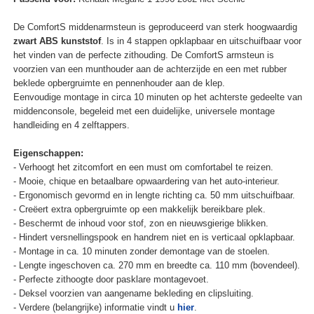
De ComfortS middenarmsteun is geproduceerd van sterk hoogwaardig
zwart ABS kunststof
. Is in 4 stappen opklapbaar en uitschuifbaar voor
het vinden van de perfecte zithouding. De ComfortS armsteun is
voorzien van een munthouder aan de achterzijde en een met rubber
beklede opbergruimte en pennenhouder aan de klep.
Eenvoudige montage in circa 10 minuten op het achterste gedeelte van
middenconsole, begeleid met een duidelijke, universele montage
handleiding en 4 zelftappers.
Eigenschappen:
- Verhoogt het zitcomfort en een must om comfortabel te reizen.
- Mooie, chique en betaalbare opwaardering van het auto-interieur.
- Ergonomisch gevormd en in lengte richting ca. 50 mm uitschuifbaar.
- Creëert extra opbergruimte op een makkelijk bereikbare plek.
- Beschermt de inhoud voor stof, zon en nieuwsgierige blikken.
- Hindert versnellingspook en handrem niet en is verticaal opklapbaar.
- Montage in ca. 10 minuten zonder demontage van de stoelen.
- Lengte ingeschoven ca. 270 mm en breedte ca. 110 mm (bovendeel).
- Perfecte zithoogte door pasklare montagevoet.
- Deksel voorzien van aangename bekleding en clipsluiting.
- Verdere (belangrijke) informatie vindt u
hier
.