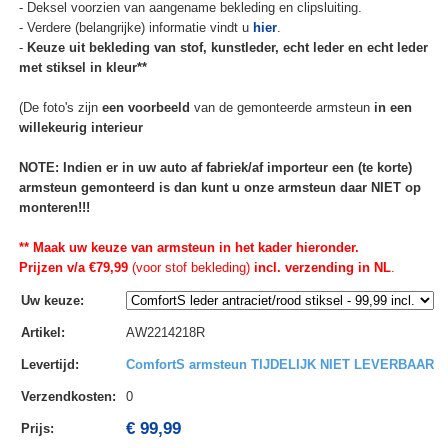
- Deksel voorzien van aangename bekleding en clipsluiting.
- Verdere (belangrijke) informatie vindt u
hier
.
-
Keuze uit bekleding van stof, kunstleder, echt leder en echt leder
met stiksel in kleur**
(De foto's zijn
een voorbeeld
van de gemonteerde armsteun
in een
willekeurig interieur
NOTE: Indien er in uw auto af fabriek/af importeur een (te korte)
armsteun gemonteerd is dan kunt u onze armsteun daar NIET op
monteren!!!
** Maak uw keuze van armsteun in het kader hieronder.
Prijzen v/a €79,99
(voor stof bekleding)
incl. verzending in NL
.
Uw keuze
:
Artikel
:
AW2214218R
Levertijd
:
ComfortS armsteun TIJDELIJK NIET LEVERBAAR
Verzendkosten
:
0
€ 99,99
Prijs: