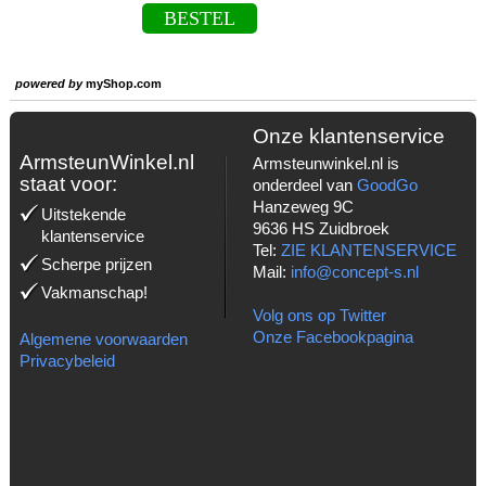
BESTEL
powered by
myShop.com
Onze klantenservice
ArmsteunWinkel.nl
Armsteunwinkel.nl is
staat voor:
onderdeel van
GoodGo
Hanzeweg 9C
Uitstekende
9636 HS Zuidbroek
klantenservice
Tel:
ZIE KLANTENSERVICE
Scherpe prijzen
Mail:
info@concept-s.nl
Vakmanschap!
Volg ons op Twitter
Onze Facebookpagina
Algemene voorwaarden
Privacybeleid