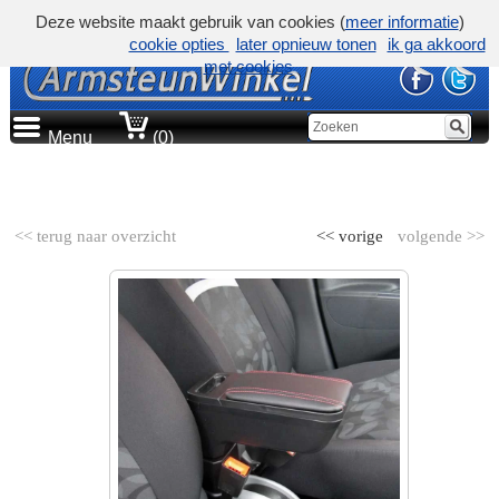
Deze website maakt gebruik van cookies (
meer informatie
)
cookie opties
later opnieuw tonen
ik ga akkoord
met cookies
Menu
(0)
AUTOMERK
<< terug naar overzicht
<< vorige
volgende >>