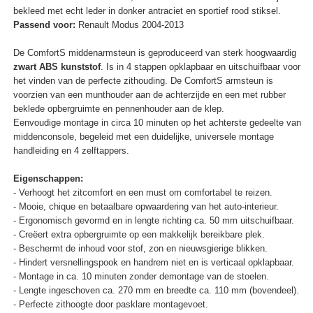
bekleed met echt leder in donker antraciet en sportief rood stiksel.
Passend voor:
Renault Modus 2004-2013
De ComfortS middenarmsteun is geproduceerd van sterk hoogwaardig
zwart ABS kunststof
. Is in 4 stappen opklapbaar en uitschuifbaar voor
het vinden van de perfecte zithouding. De ComfortS armsteun is
voorzien van een munthouder aan de achterzijde en een met rubber
beklede opbergruimte en pennenhouder aan de klep.
Eenvoudige montage in circa 10 minuten op het achterste gedeelte van
middenconsole, begeleid met een duidelijke, universele montage
handleiding en 4 zelftappers.
Eigenschappen:
- Verhoogt het zitcomfort en een must om comfortabel te reizen.
- Mooie, chique en betaalbare opwaardering van het auto-interieur.
- Ergonomisch gevormd en in lengte richting ca. 50 mm uitschuifbaar.
- Creëert extra opbergruimte op een makkelijk bereikbare plek.
- Beschermt de inhoud voor stof, zon en nieuwsgierige blikken.
- Hindert versnellingspook en handrem niet en is verticaal opklapbaar.
- Montage in ca. 10 minuten zonder demontage van de stoelen.
- Lengte ingeschoven ca. 270 mm en breedte ca. 110 mm (bovendeel).
- Perfecte zithoogte door pasklare montagevoet.