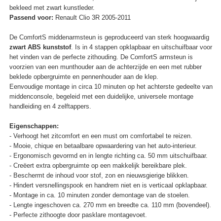
bekleed met zwart kunstleder.
Passend voor:
Renault Clio 3R 2005-2011
De ComfortS middenarmsteun is geproduceerd van sterk hoogwaardig
zwart ABS kunststof
. Is in 4 stappen opklapbaar en uitschuifbaar voor
het vinden van de perfecte zithouding. De ComfortS armsteun is
voorzien van een munthouder aan de achterzijde en een met rubber
beklede opbergruimte en pennenhouder aan de klep.
Eenvoudige montage in circa 10 minuten op het achterste gedeelte van
middenconsole, begeleid met een duidelijke, universele montage
handleiding en 4 zelftappers.
Eigenschappen:
- Verhoogt het zitcomfort en een must om comfortabel te reizen.
- Mooie, chique en betaalbare opwaardering van het auto-interieur.
- Ergonomisch gevormd en in lengte richting ca. 50 mm uitschuifbaar.
- Creëert extra opbergruimte op een makkelijk bereikbare plek.
- Beschermt de inhoud voor stof, zon en nieuwsgierige blikken.
- Hindert versnellingspook en handrem niet en is verticaal opklapbaar.
- Montage in ca. 10 minuten zonder demontage van de stoelen.
- Lengte ingeschoven ca. 270 mm en breedte ca. 110 mm (bovendeel).
- Perfecte zithoogte door pasklare montagevoet.