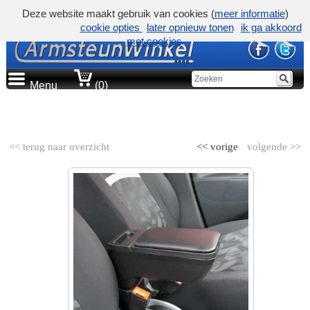
Deze website maakt gebruik van cookies (
meer informatie
)
cookie opties
later opnieuw tonen
ik ga akkoord
met cookies
Menu
(0)
AUTOMERK
<< terug naar overzicht
<< vorige
volgende >>