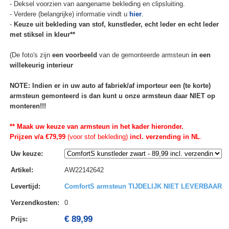
- Deksel voorzien van aangename bekleding en clipsluiting.
- Verdere (belangrijke) informatie vindt u
hier
.
-
Keuze uit bekleding van stof, kunstleder, echt leder en echt leder
met stiksel in kleur**
(De foto's zijn
een voorbeeld
van de gemonteerde armsteun
in een
willekeurig interieur
NOTE: Indien er in uw auto af fabriek/af importeur een (te korte)
armsteun gemonteerd is dan kunt u onze armsteun daar NIET op
monteren!!!
** Maak uw keuze van armsteun in het kader hieronder.
Prijzen v/a €79,99
(voor stof bekleding)
incl. verzending in NL
.
Uw keuze
:
Artikel
:
AW22142642
Levertijd
:
ComfortS armsteun TIJDELIJK NIET LEVERBAAR
Verzendkosten
:
0
€ 89,99
Prijs: