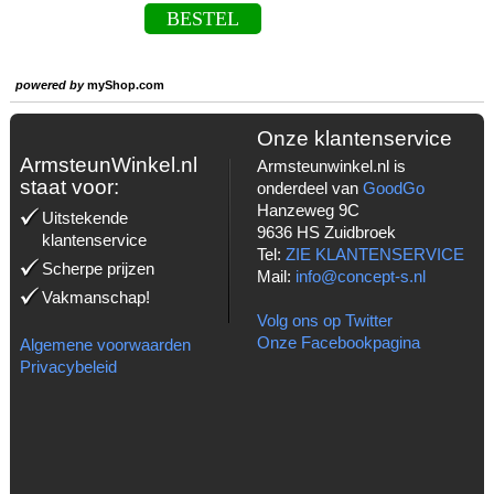
BESTEL
powered by
myShop.com
Onze klantenservice
ArmsteunWinkel.nl
Armsteunwinkel.nl is
staat voor:
onderdeel van
GoodGo
Hanzeweg 9C
Uitstekende
9636 HS Zuidbroek
klantenservice
Tel:
ZIE KLANTENSERVICE
Scherpe prijzen
Mail:
info@concept-s.nl
Vakmanschap!
Volg ons op Twitter
Onze Facebookpagina
Algemene voorwaarden
Privacybeleid